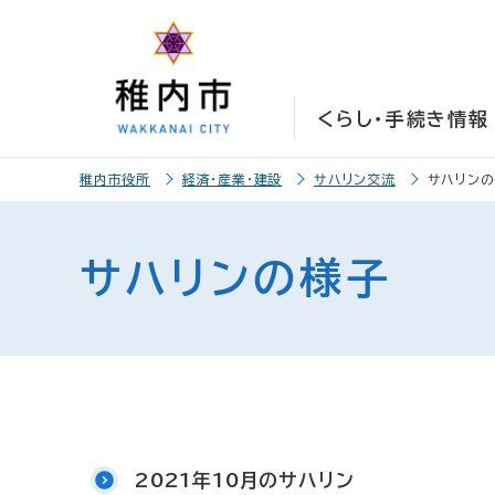
こ
こ
メ
サ
本
こ
メ
本
こ
こ
イ
イ
文
こ
イ
文
か
か
ン
ト
こ
か
ン
へ
ら
ら
メ
内
こ
ら
メ
移
くらし・手続き情報
サ
メ
ニ
共
ま
フ
ニ
動
イ
イ
ュ
通
で
ッ
ュ
し
こ
ト
ン
ー
メ
タ
ー
ま
稚内市役所
経済・産業・建設
サハリン交流
サハリンの
こ
内
メ
こ
ニ
ー
へ
す
か
共
ニ
こ
ュ
メ
移
ら
通
ュ
ま
ー
ニ
動
サハリンの様子
本
メ
ー
で
こ
ュ
し
文
ニ
こ
ー
ま
で
ュ
ま
す
す
ー
で
。
2021年10月のサハリン