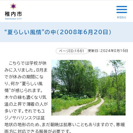
こ
メ
サ
本
こ
メ
本
こ
イ
イ
文
こ
イ
文
か
ン
ト
こ
か
ン
へ
MENU
ら
メ
内
こ
ら
メ
移
こ
サ
ニ
共
ま
フ
ニ
動
“夏らしい風情”の中（2008年6月20日）
こ
イ
ュ
通
で
ッ
ュ
し
か
ト
ー
メ
タ
ー
ま
ら
内
こ
ニ
ー
へ
す
更新日：2024年8月16日
本
ページID:1661
共
こ
ュ
メ
移
文
通
ま
ー
ニ
動
こちらでは学校が休
で
メ
で
こ
ュ
し
みに入りました。8月ま
す
ニ
こ
ー
ま
でが休みの期間にな
。
ュ
ま
す
り、何か“夏らしい風
ー
で
情”が感じられます。
木々の緑も濃くなり気
温の上昇で薄着の人が
多いです。それでもユ
ジノサハリンスクは盆
地状の地形のため、まだ朝晩は肌寒いこともありますので、寒暖
両方に対応できる服装が必要です。