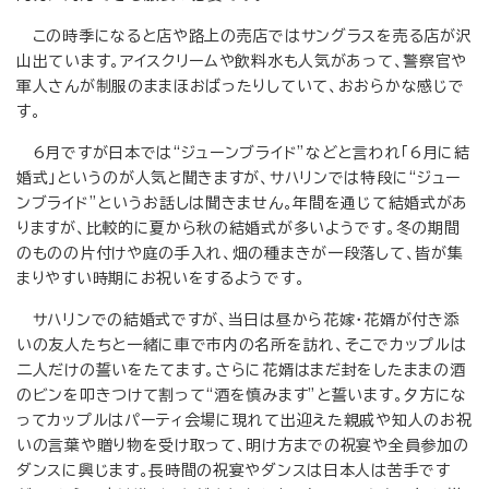
この時季になると店や路上の売店ではサングラスを売る店が沢
山出ています。アイスクリームや飲料水も人気があって、警察官や
軍人さんが制服のままほおばったりしていて、おおらかな感じで
す。
6月ですが日本では“ジューンブライド”などと言われ「6月に結
婚式」というのが人気と聞きますが、サハリンでは特段に“ジュー
ンブライド”というお話しは聞きません。年間を通じて結婚式があ
りますが、比較的に夏から秋の結婚式が多いようです。冬の期間
のものの片付けや庭の手入れ、畑の種まきが一段落して、皆が集
まりやすい時期にお祝いをするようです。
サハリンでの結婚式ですが、当日は昼から花嫁・花婿が付き添
いの友人たちと一緒に車で市内の名所を訪れ、そこでカップルは
二人だけの誓いをたてます。さらに花婿はまだ封をしたままの酒
のビンを叩きつけて割って“酒を慎みます”と誓います。夕方にな
ってカップルはパーティ会場に現れて出迎えた親戚や知人のお祝
いの言葉や贈り物を受け取って、明け方までの祝宴や全員参加の
ダンスに興じます。長時間の祝宴やダンスは日本人は苦手です