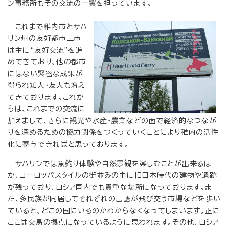
ン事務所もその交流の一翼を担っています。
これまで稚内市とサハ
リン州の友好都市三市
は主に“友好交流”を進
めてきており、他の都市
にはない緊密な成果が
得られ知人・友人も増え
てきております。これか
らは、これまでの交流に
加えまして、さらに観光や水産・農業などの面で経済的なつなが
りを深めるための協力関係をつくっていくことにより稚内の活性
化に寄与できればと思っております。
サハリンでは魚釣り体験や自然景観を楽しむことが出来るほ
か、ヨーロッパスタイルの街並みの中に旧日本時代の建物や遺跡
が残っており、ロシア国内でも貴重な場所になっております。ま
た、多民族が同居してそれぞれの言語が飛び交う市場などを歩い
ていると、どこの国にいるのかわからなくなってしまいます。正に
ここは交易の拠点になっているように思われます。その他、ロシア