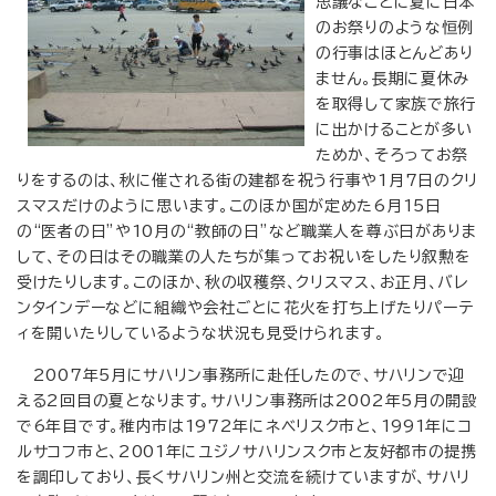
思議なことに夏に日本
のお祭りのような恒例
の行事はほとんどあり
ません。長期に夏休み
を取得して家族で旅行
に出かけることが多い
ためか、そろってお祭
りをするのは、秋に催される街の建都を祝う行事や1月7日のクリ
スマスだけのように思います。このほか国が定めた6月15日
の“医者の日”や10月の“教師の日”など職業人を尊ぶ日がありま
して、その日はその職業の人たちが集ってお祝いをしたり叙勲を
受けたりします。このほか、秋の収穫祭、クリスマス、お正月、バレ
ンタインデーなどに組織や会社ごとに花火を打ち上げたりパーテ
ィを開いたりしているような状況も見受けられます。
2007年5月にサハリン事務所に赴任したので、サハリンで迎
える2回目の夏となります。サハリン事務所は2002年5月の開設
で6年目です。稚内市は1972年にネベリスク市と、1991年にコ
ルサコフ市と、2001年にユジノサハリンスク市と友好都市の提携
を調印しており、長くサハリン州と交流を続けていますが、サハリ