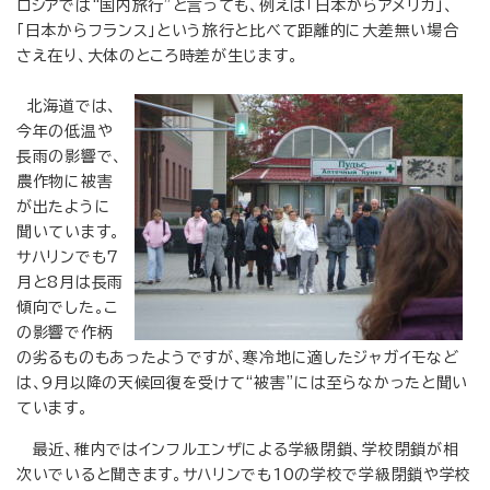
ロシアでは“国内旅行”と言っても、例えば「日本からアメリカ」、
「日本からフランス」という旅行と比べて距離的に大差無い場合
さえ在り、大体のところ時差が生じます。
北海道では、
今年の低温や
長雨の影響で、
農作物に被害
が出たように
聞いています。
サハリンでも7
月と8月は長雨
傾向でした。こ
の影響で作柄
の劣るものもあったようですが、寒冷地に適したジャガイモなど
は、9月以降の天候回復を受けて“被害”には至らなかったと聞い
ています。
最近、稚内ではインフルエンザによる学級閉鎖、学校閉鎖が相
次いでいると聞きます。サハリンでも10の学校で学級閉鎖や学校