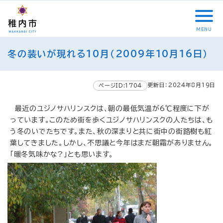
こ
メ
サ
本
こ
メ
本
こ
イ
イ
文
こ
イ
文
か
ン
ト
こ
か
ン
へ
MENU
ら
メ
内
こ
ら
メ
移
こ
サ
ニ
共
ま
フ
ニ
動
冬の装いが現れる10月（2009年10月16日）
こ
イ
ュ
通
で
ッ
ュ
し
か
ト
ー
メ
タ
ー
ま
ら
内
こ
ニ
ー
へ
す
更新日：2024年8月19日
本
ページID:1704
共
こ
ュ
メ
移
文
通
ま
ー
ニ
動
で
最近のユジノサハリンスクは、朝の最低気温が6℃程度に下が
メ
で
こ
ュ
し
す
っています。このため街を歩くユジノサハリンスクの人たちは、も
ニ
こ
ー
ま
。
う冬のいでたちです。また、秋の深まりと共に街中の街路樹も紅
ュ
ま
す
葉してきました。しかし、不思議と今年はまだ朝霜がありません。
ー
で
「暖冬気味かな?」とも思います。