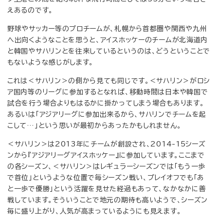
えあるのです。
野球やサッカー等のプロチームが、札幌から首都圏や関西や九州
へ出向くようなことを思うと、アイスホッケーのチームが北海道内
と韓国やサハリンとを往来しているというのは、どうということで
もないような感じがします。
これは＜サハリン＞の側から見ても同じです。＜サハリン＞がロシ
ア国内等のリーグに参加するとなれば、移動時間は日本や韓国で
試合を行う場合よりもはるかに掛かってしまう場合もあります。
あるいは「アジアリーグに参加出来るから、サハリンでチームを起
こして…」という思いが最初からあったかもしれません。
＜サハリン＞は2013年にチームが創設され、2014-15シーズ
ンから『アジアリーグアイスホッケー』に参加しています。ここまで
の各シーズン、＜サハリン＞はレギュラーシーズンでは「もう一歩
で首位」というような位置で毎シーズン戦い、プレイオフでも「あ
と一歩で優勝」という活躍を見せた経過もあって、なかなかに善
戦しています。そういうことで地元の期待も高いようで、シーズン
毎に盛り上がり、人気が高まっているようにも見えます。