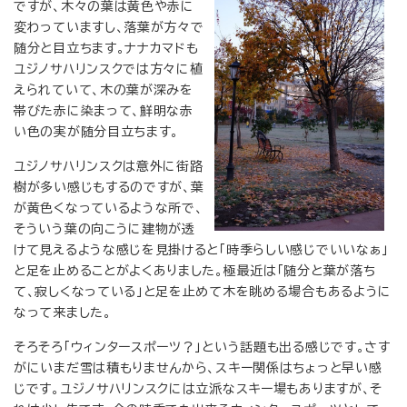
ですが、木々の葉は黄色や赤に
変わっていますし、落葉が方々で
随分と目立ちます。ナナカマドも
ユジノサハリンスクでは方々に植
えられていて、木の葉が深みを
帯びた赤に染まって、鮮明な赤
い色の実が随分目立ちます。
ユジノサハリンスクは意外に街路
樹が多い感じもするのですが、葉
が黄色くなっているような所で、
そういう葉の向こうに建物が透
けて見えるような感じを見掛けると「時季らしい感じでいいなぁ」
と足を止めることがよくありました。極最近は「随分と葉が落ち
て、寂しくなっている」と足を止めて木を眺める場合もあるように
なって来ました。
そろそろ「ウィンタースポーツ？」という話題も出る感じです。さす
がにいまだ雪は積もりませんから、スキー関係はちょっと早い感
じです。ユジノサハリンスクには立派なスキー場もありますが、そ