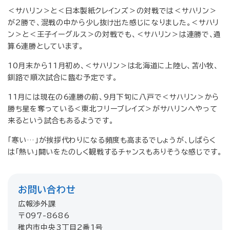
＜サハリン＞と＜日本製紙クレインズ＞の対戦では＜サハリン＞
が2勝で、混戦の中から少し抜け出た感じになりました。＜サハリ
ン＞と＜王子イーグルス＞の対戦でも、＜サハリン＞は連勝で、通
算6連勝としています。
10月末から11月初め、＜サハリン＞は北海道に上陸し、苫小牧、
釧路で順次試合に臨む予定です。
11月には現在の6連勝の前、9月下旬に八戸で＜サハリン＞から
勝ち星を奪っている＜東北フリーブレイズ＞がサハリンへやって
来るという試合もあるようです。
「寒い…」が挨拶代わりになる頻度も高まるでしょうが、しばらく
は「熱い」闘いをたのしく観戦するチャンスもありそうな感じです。
お問い合わせ
広報渉外課
〒097-8686
稚内市中央3丁目2番1号