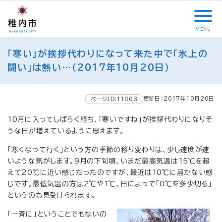
こ
メ
サ
本
こ
メ
本
こ
イ
イ
文
こ
イ
文
か
ン
ト
こ
か
ン
へ
MENU
ら
メ
内
こ
ら
メ
移
こ
サ
ニ
共
ま
フ
ニ
動
「寒い」が挨拶代わりになって来た中で「氷上の
こ
イ
ュ
通
で
ッ
ュ
し
か
闘い」は熱い…（2017年10月20日）
ト
ー
メ
タ
ー
ま
ら
内
こ
ニ
ー
へ
す
本
共
こ
ュ
メ
移
文
更新日：2017年10月20日
ページID:11803
通
ま
ー
ニ
動
で
メ
で
こ
ュ
し
す
10月に入ってしばらく経ち、「寒いですね」が挨拶代わりになりそ
ニ
こ
ー
ま
。
うな日が増えているように思えます。
ュ
ま
す
ー
で
「寒くなって行く」という方の季節の移り変わりは、少し速度が速
いような気がします。9月の下旬頃、いまだ最高気温は15℃を超
えて20℃に近い感じだったのですが、最近は10℃に届かない感
じです。最低気温の方は2℃や1℃、日によって「0℃を多少切る」
というのも見受けられます。
「一斉に」ということでもないの