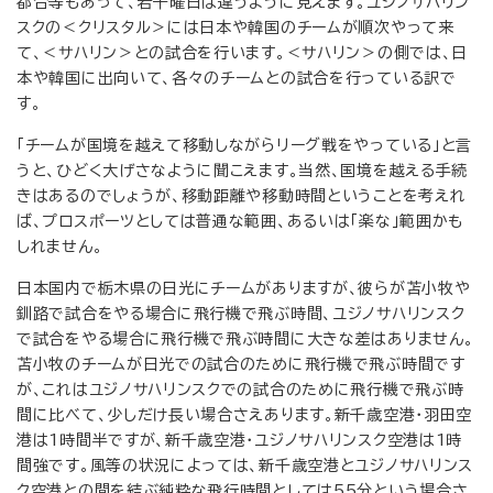
都合等もあって、若干曜日は違うように見えます。ユジノサハリン
スクの＜クリスタル＞には日本や韓国のチームが順次やって来
て、＜サハリン＞との試合を行います。＜サハリン＞の側では、日
本や韓国に出向いて、各々のチームとの試合を行っている訳で
す。
「チームが国境を越えて移動しながらリーグ戦をやっている」と言
うと、ひどく大げさなように聞こえます。当然、国境を越える手続
きはあるのでしょうが、移動距離や移動時間ということを考えれ
ば、プロスポーツとしては普通な範囲、あるいは「楽な」範囲かも
しれません。
日本国内で栃木県の日光にチームがありますが、彼らが苫小牧や
釧路で試合をやる場合に飛行機で飛ぶ時間、ユジノサハリンスク
で試合をやる場合に飛行機で飛ぶ時間に大きな差はありません。
苫小牧のチームが日光での試合のために飛行機で飛ぶ時間です
が、これはユジノサハリンスクでの試合のために飛行機で飛ぶ時
間に比べて、少しだけ長い場合さえあります。新千歳空港・羽田空
港は1時間半ですが、新千歳空港・ユジノサハリンスク空港は1時
間強です。風等の状況によっては、新千歳空港とユジノサハリンス
ク空港との間を結ぶ純粋な飛行時間としては55分という場合さ