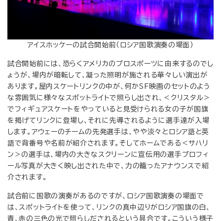
アイスホッケーの試合開始前（ロシア国歌演奏の場面）
試合開始前には、恐らくアメリカのプロスポーツに由来するのでし
ょうが、場内が暗転して、凝った照明が施される華々しい演出が
あります。屋内スケートリンクの中が、何かSF映画のセットのよう
な雰囲気に様々なスポットライトで照らし出され、＜クリスタル＞
でフィギュアスケートをやっていると見受けられる女の子が国旗
を掲げてリンクに登場し、それに先導されるように選手達が入場
します。アウェーのチームの先発選手は、やや淡々とロシア語と英
語で背番号や名前が紹介されます。そしてホームである＜サハリ
ン＞の選手は、場内の大きなスクリーンに宣伝用の選手プロフィ
ール写真が大きく映し出された中で、力の籠ったアナウンスで紹
介されます。
試合前に国歌の演奏があるのですが、ロシア国歌演奏の場面で
は、スポットライトを使って、リンクの真中辺りがロシア国旗の白、
青、赤の三色の光で照らしだされるという具合です。こういう様子