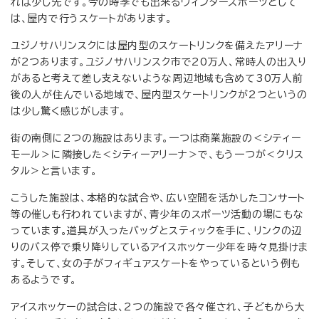
れは少し先です。今の時季でも出来るウィンタースポーツとして
は、屋内で行うスケートがあります。
ユジノサハリンスクには屋内型のスケートリンクを備えたアリーナ
が2つあります。ユジノサハリンスク市で20万人、常時人の出入り
があると考えて差し支えないような周辺地域も含めて30万人前
後の人が住んでいる地域で、屋内型スケートリンクが2つというの
は少し驚く感じがします。
街の南側に2つの施設はあります。一つは商業施設の＜シティー
モール＞に隣接した＜シティーアリーナ＞で、もう一つが＜クリス
タル＞と言います。
こうした施設は、本格的な試合や、広い空間を活かしたコンサート
等の催しも行われていますが、青少年のスポーツ活動の場にもな
っています。道具が入ったバッグとスティックを手に、リンクの辺
りのバス停で乗り降りしているアイスホッケー少年を時々見掛けま
す。そして、女の子がフィギュアスケートをやっているという例も
あるようです。
アイスホッケーの試合は、2つの施設で各々催され、子どもから大