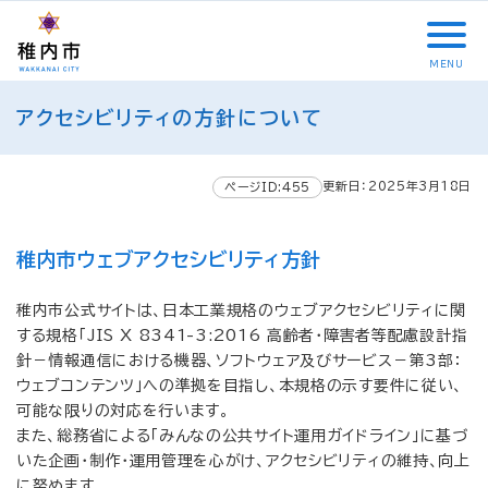
こ
メ
サ
本
こ
メ
本
こ
イ
イ
文
こ
イ
文
か
ン
ト
こ
か
ン
へ
MENU
ら
メ
内
こ
ら
メ
移
こ
サ
ニ
共
ま
フ
ニ
動
アクセシビリティの方針について
こ
イ
ュ
通
で
ッ
ュ
し
か
ト
ー
メ
タ
ー
ま
ら
内
こ
ニ
ー
へ
す
更新日：2025年3月18日
本
ページID:455
共
こ
ュ
メ
移
文
通
ま
ー
ニ
動
で
メ
で
こ
ュ
し
稚内市ウェブアクセシビリティ方針
す
ニ
こ
ー
ま
。
ュ
ま
す
稚内市公式サイトは、日本工業規格のウェブアクセシビリティに関
ー
で
する規格「JIS X 8341-3:2016 高齢者・障害者等配慮設計指
針－情報通信における機器、ソフトウェア及びサービス－第3部：
ウェブコンテンツ」への準拠を目指し、本規格の示す要件に従い、
可能な限りの対応を行います。
また、総務省による「みんなの公共サイト運用ガイドライン」に基づ
いた企画・制作・運用管理を心がけ、アクセシビリティの維持、向上
に努めます。