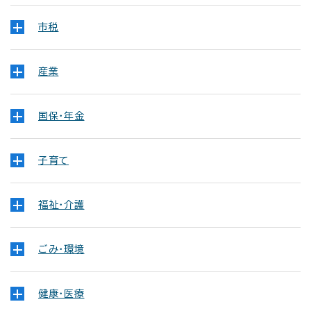
市税
産業
国保・年金
子育て
福祉・介護
ごみ・環境
健康・医療