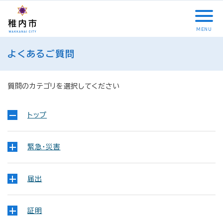
こ
メ
サ
本
こ
メ
本
こ
イ
イ
文
こ
イ
文
か
ン
ト
こ
か
ン
へ
MENU
ら
メ
内
こ
ら
メ
移
こ
サ
ニ
共
ま
フ
ニ
動
よくあるご質問
こ
イ
ュ
通
で
ッ
ュ
し
か
ト
ー
メ
タ
ー
ま
ら
内
こ
ニ
ー
へ
す
本
質問のカテゴリを選択してください
共
こ
ュ
メ
移
文
通
ま
ー
ニ
動
で
メ
で
こ
ュ
トップ
し
す
ニ
こ
ー
ま
。
ュ
ま
す
緊急・災害
ー
で
届出
証明