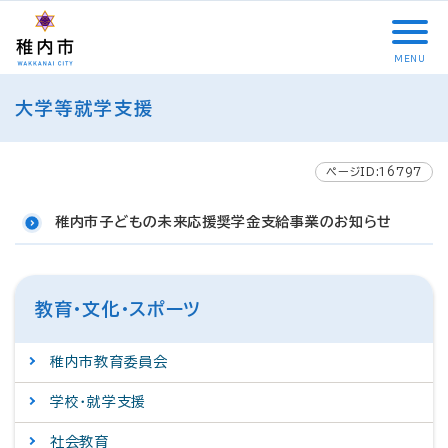
こ
メ
サ
本
こ
メ
本
こ
イ
イ
文
こ
イ
文
か
ン
ト
こ
か
ン
へ
MENU
ら
メ
内
こ
ら
メ
移
こ
サ
ニ
共
ま
フ
ニ
動
大学等就学支援
こ
イ
ュ
通
で
ッ
ュ
し
か
ト
ー
メ
タ
ー
ま
ら
内
こ
ニ
ー
へ
す
本
ページID:16797
共
こ
ュ
メ
移
文
通
ま
ー
ニ
動
で
稚内市子どもの未来応援奨学金支給事業のお知らせ
メ
で
こ
ュ
し
す
ニ
こ
ー
ま
。
ュ
ま
す
ー
で
教育・文化・スポーツ
稚内市教育委員会
学校・就学支援
社会教育