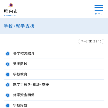
こ
メ
サ
本
こ
メ
本
こ
イ
イ
文
こ
イ
文
か
ン
ト
こ
か
ン
へ
MENU
ら
メ
内
こ
ら
メ
移
こ
サ
ニ
共
ま
フ
ニ
動
学校・就学支援
こ
イ
ュ
通
で
ッ
ュ
し
か
ト
ー
メ
タ
ー
ま
ら
内
こ
ニ
ー
へ
す
本
ページID:2248
共
こ
ュ
メ
移
文
通
ま
ー
ニ
動
で
各学校の紹介
メ
で
こ
ュ
し
す
ニ
こ
ー
ま
。
通学区域
ュ
ま
す
ー
で
学校教育
就学手続き・相談・支援
修学資金関係
学校給食