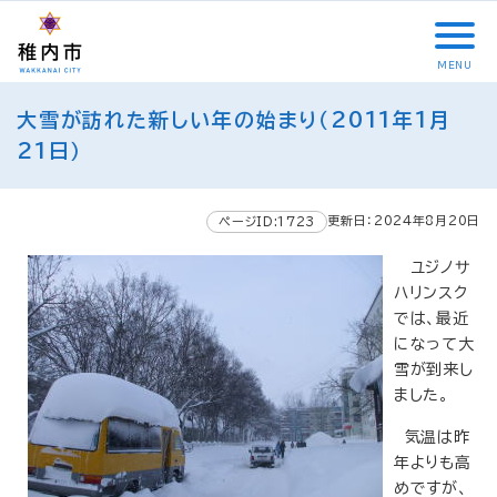
こ
メ
サ
本
こ
メ
本
こ
イ
イ
文
こ
イ
文
か
ン
ト
こ
か
ン
へ
MENU
ら
メ
内
こ
ら
メ
移
こ
サ
ニ
共
ま
フ
ニ
動
大雪が訪れた新しい年の始まり（2011年1月
こ
イ
ュ
通
で
ッ
ュ
し
か
21日）
ト
ー
メ
タ
ー
ま
ら
内
こ
ニ
ー
へ
す
本
共
こ
ュ
メ
移
文
更新日：2024年8月20日
ページID:1723
通
ま
ー
ニ
動
で
メ
で
こ
ュ
し
す
ユジノサ
ニ
こ
ー
ま
。
ハリンスク
ュ
ま
す
では、最近
ー
で
になって大
雪が到来し
ました。
気温は昨
年よりも高
めですが、