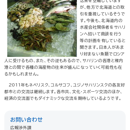
活魚を空輸しています
が、他方で北海道との取
引を重視しているそうで
す。今後も、北海道内の
水産会社関係者をサハリ
ンへ招いて商談を行う
等の計画を有していると
聞きます。日本人があま
り好まない魚類でロシア
人に受けるもの、また、その逆もあるので、サハリンの各港と稚内
港との間で各種の海産物の往来が盛んになっていく可能性も在
るかもしれません。
2011年もネベリスク、コルサコフ、ユジノサハリンスクの各友好
都市との交流は継続します。各市共、文化・スポーツ交流のほか、
経済の交流面でもダイナミックな交流を期待しているようです。
お問い合わせ
広報渉外課