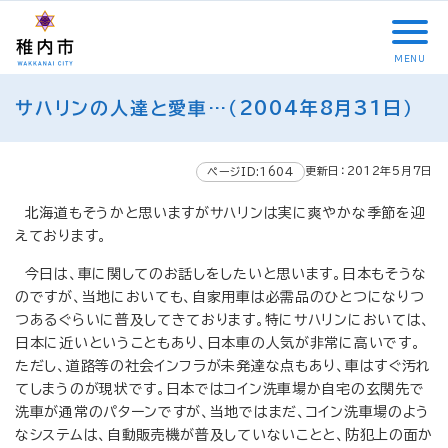
こ
メ
サ
本
こ
メ
本
こ
イ
イ
文
こ
イ
文
か
ン
ト
こ
か
ン
へ
MENU
ら
メ
内
こ
ら
メ
移
こ
サ
ニ
共
ま
フ
ニ
動
サハリンの人達と愛車…（2004年8月31日）
こ
イ
ュ
通
で
ッ
ュ
し
か
ト
ー
メ
タ
ー
ま
ら
内
こ
ニ
ー
へ
す
更新日：2012年5月7日
本
ページID:1604
共
こ
ュ
メ
移
文
通
ま
ー
ニ
動
北海道もそうかと思いますがサハリンは実に爽やかな季節を迎
で
メ
で
こ
ュ
し
えております。
す
ニ
こ
ー
ま
。
今日は、車に関してのお話しをしたいと思います。日本もそうな
ュ
ま
す
ー
で
のですが、当地においても、自家用車は必需品のひとつになりつ
つあるぐらいに普及してきております。特にサハリンにおいては、
日本に近いということもあり、日本車の人気が非常に高いです。
ただし、道路等の社会インフラが未発達な点もあり、車はすぐ汚れ
てしまうのが現状です。日本ではコイン洗車場か自宅の玄関先で
洗車が通常のパターンですが、当地ではまだ、コイン洗車場のよう
なシステムは、自動販売機が普及していないことと、防犯上の面か