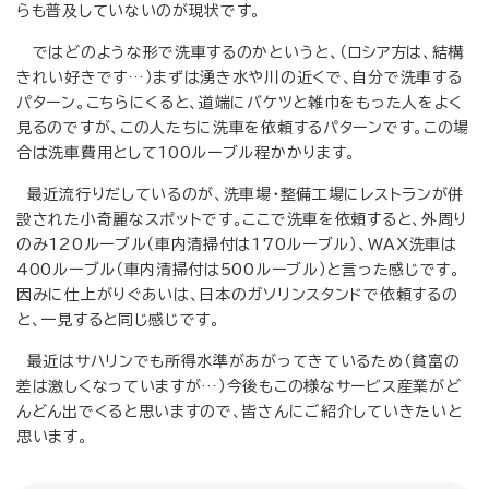
らも普及していないのが現状です。
ではどのような形で洗車するのかというと、（ロシア方は、結構
きれい好きです…）まずは湧き水や川の近くで、自分で洗車する
パターン。こちらにくると、道端にバケツと雑巾をもった人をよく
見るのですが、この人たちに洗車を依頼するパターンです。この場
合は洗車費用として100ルーブル程かかります。
最近流行りだしているのが、洗車場・整備工場にレストランが併
設された小奇麗なスポットです。ここで洗車を依頼すると、外周り
のみ120ルーブル（車内清掃付は170ルーブル）、WAX洗車は
400ルーブル（車内清掃付は500ルーブル）と言った感じです。
因みに仕上がりぐあいは、日本のガソリンスタンドで依頼するの
と、一見すると同じ感じです。
最近はサハリンでも所得水準があがってきているため（貧富の
差は激しくなっていますが…）今後もこの様なサービス産業がど
んどん出でくると思いますので、皆さんにご紹介していきたいと
思います。