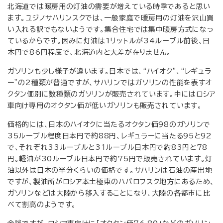
北海道では暖房用の灯油の需要が増えている時季であると思い
ます。ユジノサハリンスクでは、一般家庭で暖房用の灯油を沢山買
い入れる訳でもないようです。集合住宅では集中暖房方式になっ
ているからです。因みに灯油は1リットルが34ルーブル前後、日
本円で86円程度で、北海道内と大差が在りません。
ガソリンも少し様子が違います。日本では、“ハイオク”、“レギュラ
ー”の2種類が普通ですが、サハリンではガソリンの性能を表すオ
クタン価別に数種類のガソリンが販売されています。中にはロシア
車向け専用のオクタン価が低いガソリンも販売されています。
価格的には、日本のハイオクに当たるオクタン価98のガソリンで
35ルーブル程度日本円で約88円、レギュラーに当たる95と92
で、それぞれ33ルーブルと31ルーブル日本円で約83円と78
円。軽油が30ルーブル日本円で約75円で販売されています。灯
油以外は日本の半分くらいの価格です。サハリンは石油の産出地
ですが、製油所がロシア本土極東のハバロフスク地方にあるため、
ガソリンなどは大陸から移入することになり、大陸の各都市に比
べて割高のようです。