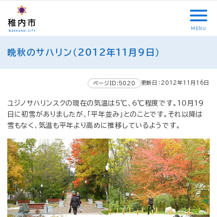
こ
メ
サ
本
こ
メ
本
こ
イ
イ
文
こ
イ
文
か
ン
ト
こ
か
ン
へ
MENU
ら
メ
内
こ
ら
メ
移
こ
サ
ニ
共
ま
フ
ニ
動
晩秋のサハリン（2012年11月9日）
こ
イ
ュ
通
で
ッ
ュ
し
か
ト
ー
メ
タ
ー
ま
ら
内
こ
ニ
ー
へ
す
更新日：2012年11月16日
本
ページID:5020
共
こ
ュ
メ
移
文
通
ま
ー
ニ
動
ユジノサハリンスクの現在の気温は5℃、6℃程度です。10月19
で
メ
で
こ
ュ
し
日に初雪がありましたが、「平年並み」とのことです。それ以降は
す
ニ
こ
ー
ま
雪もなく、気温も平年より高めに推移しているようです。
。
ュ
ま
す
ー
で