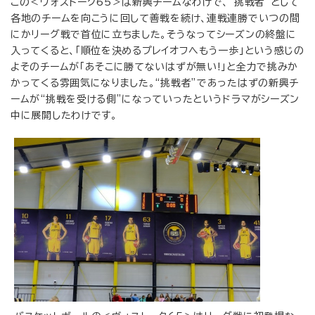
この＜ヴォストーク65＞は新興チームなわけで、“挑戦者”として
各地のチームを向こうに回して善戦を続け、連戦連勝でいつの間
にかリーグ戦で首位に立ちました。そうなってシーズンの終盤に
入ってくると、「順位を決めるプレイオフへもう一歩」という感じの
よそのチームが「あそこに勝てないはずが無い!」と全力で挑みか
かってくる雰囲気になりました。“挑戦者”であったはずの新興チ
ームが“挑戦を受ける側”になっていったというドラマがシーズン
中に展開したわけです。