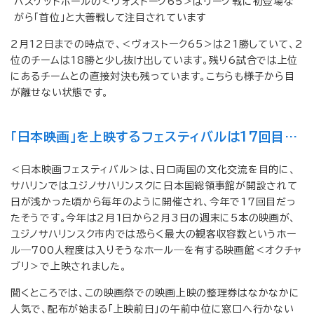
バスケットボールの＜ヴォストーク65＞はリーグ戦に初登場な
がら「首位」と大善戦して注目されています
2月12日までの時点で、＜ヴォストーク65＞は21勝していて、2
位のチームは18勝と少し抜け出しています。残り6試合では上位
にあるチームとの直接対決も残っています。こちらも様子から目
が離せない状態です。
「日本映画」を上映するフェスティバルは17回目…
＜日本映画フェスティバル＞は、日ロ両国の文化交流を目的に、
サハリンではユジノサハリンスクに日本国総領事館が開設されて
日が浅かった頃から毎年のように開催され、今年で17回目だっ
たそうです。今年は2月1日から2月3日の週末に5本の映画が、
ユジノサハリンスク市内では恐らく最大の観客収容数というホー
ル―700人程度は入りそうなホール―を有する映画館＜オクチャ
ブリ＞で上映されました。
聞くところでは、この映画祭での映画上映の整理券はなかなかに
人気で、配布が始まる「上映前日」の午前中位に窓口へ行かない