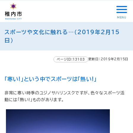
こ
メ
サ
本
こ
メ
本
こ
イ
イ
文
こ
イ
文
か
ン
ト
こ
か
ン
へ
MENU
ら
メ
内
こ
ら
メ
移
こ
サ
ニ
共
ま
フ
ニ
動
スポーツや文化に触れる…（2019年2月15
こ
イ
ュ
通
で
ッ
ュ
し
か
日）
ト
ー
メ
タ
ー
ま
ら
内
こ
ニ
ー
へ
す
本
共
こ
ュ
メ
移
文
更新日：2019年2月15日
ページID:13103
通
ま
ー
ニ
動
で
メ
で
こ
ュ
し
す
ニ
こ
ー
ま
。
「寒い!」という中でスポーツは「熱い!」
ュ
ま
す
ー
で
非常に寒い時季のユジノサハリンスクですが、色々なスポーツ活
動には「熱い!」ものがあります。