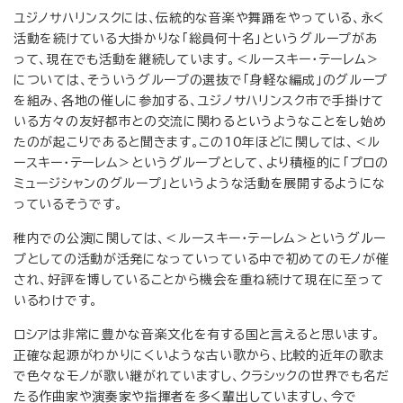
ユジノサハリンスクには、伝統的な音楽や舞踊をやっている、永く
活動を続けている大掛かりな「総員何十名」というグループがあ
って、現在でも活動を継続しています。＜ルースキー・テーレム＞
については、そういうグループの選抜で「身軽な編成」のグループ
を組み、各地の催しに参加する、ユジノサハリンスク市で手掛けて
いる方々の友好都市との交流に関わるというようなことをし始め
たのが起こりであると聞きます。この10年ほどに関しては、＜ル
ースキー・テーレム＞というグループとして、より積極的に「プロの
ミュージシャンのグループ」というような活動を展開するようにな
っているそうです。
稚内での公演に関しては、＜ルースキー・テーレム＞というグルー
プとしての活動が活発になっていっている中で初めてのモノが催
され、好評を博していることから機会を重ね続けて現在に至って
いるわけです。
ロシアは非常に豊かな音楽文化を有する国と言えると思います。
正確な起源がわかりにくいような古い歌から、比較的近年の歌ま
で色々なモノが歌い継がれていますし、クラシックの世界でも名だ
たる作曲家や演奏家や指揮者を多く輩出していますし、今で