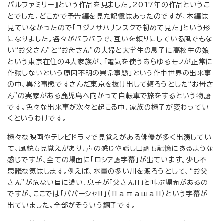
バルファミリー』という作品を見ました。2017年の作品というこ
とでした。どこかで予告編を見た記憶はあったのですが、本編は
見ていなかったので「ユジノサハリンスクで初めて見た」という形
になりました。各々がバラバラで、互いを頼りにしている風でもな
い“お父さん”と“お母さん”の夫婦と大学生の息子に高校生の娘
という東京在住の4人家族が、「電気を使うあらゆるモノが正常に
作動しないという原因不明の異常事態」という作中世界の出来事
の中、異常事態ですさんだ東京を抜け出して頼ろうとした“お母さ
ん”の実家がある鹿児島へ向かって自転車で旅をするという物語
です。色々な出来事が次々と起こる中、家族の様子が変わってい
くというわけです。
様々な映画やテレビドラマで見覚えがある俳優が多く出演してい
て、風貌も見覚えがあり、声の感じや話し口調も記憶にあるような
感じですが、全ての場面に「ロシア語字幕」が出ています。少し不
思議な気はします。例えば、水量の多い川を渡ろうとして、“お父
さん”が危ない目に遭い、息子が「父さん!!」と叫ぶ場面があるの
ですが、ここでは「パパーシャ!!」（Папаша!!）という字幕が
出ていました。全部がそういう調子です。