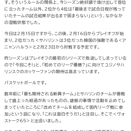
す。そういうルールの関係上、今シーズン絶好調で抜け出して首位
に立ったチーム以外、2位から4位は「最後まで試合日程が残って
いたチームの試合結果が出るまで固まらない」という、なかなか
の混戦状態でした。
今日は2月15日ですから、この後、2月16日からプレイオフが始
まり、2位だった＜サハリン＞は3位だった韓国の強敵である＜ア
ニャンハルラ＞と2月23日から対戦する予定です。
昨シーズンはプレイオフの最初のシリーズで敗退してしまっている
ので「今回こそ!」と、「初めてのリーグ優勝?」に向けてユジノサハ
リンスクのホッケーファンの期待は高まっています。
バスケットボールです。
数年前に「最も期待される新興チーム」とサハリンのチームが善戦
して盛上った経過があったものの、諸般の事情で活動を止めてし
まっていたところに「改めてチームを結成して国内リーグ戦に参
加」という話になり、「これは面白そうだ!」と注目し、そこで＜ヴォ
ストーク65＞と出会いました。