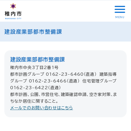
こ
メ
サ
本
こ
メ
本
こ
イ
イ
文
こ
イ
文
か
ン
ト
こ
か
ン
へ
MENU
ら
メ
内
こ
ら
メ
移
こ
サ
ニ
共
ま
フ
ニ
動
建設産業部都市整備課
こ
イ
ュ
通
で
ッ
ュ
し
か
ト
ー
メ
タ
ー
ま
ら
内
こ
ニ
ー
へ
す
本
共
こ
ュ
メ
移
文
建設産業部都市整備課
通
ま
ー
ニ
動
で
メ
で
こ
ュ
稚内市中央3丁目2番1号
し
す
ニ
こ
ー
都市計画グループ 0162-23-6460（直通） 建築指導
ま
。
ュ
ま
す
グループ 0162-23-6466（直通） 住宅管理グループ
ー
で
0162-23-6422（直通）
都市計画、公園、市営住宅、建築確認申請、空き家対策、ま
ちなか居住に関すること。
メールでのお問い合わせはこちら