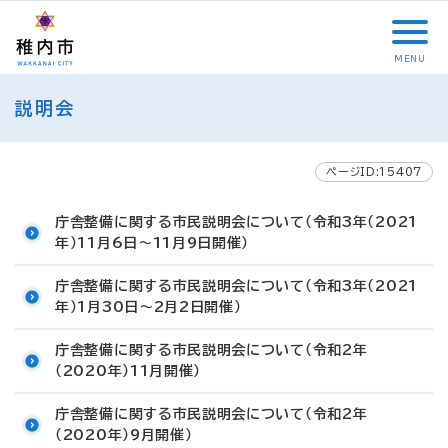
こ
メ
サ
本
こ
メ
本
こ
イ
イ
文
こ
イ
文
か
ン
ト
こ
か
ン
へ
MENU
ら
メ
内
こ
ら
メ
移
こ
サ
ニ
共
ま
フ
ニ
動
説明会
こ
イ
ュ
通
で
ッ
ュ
し
か
ト
ー
メ
タ
ー
ま
ら
内
こ
ニ
ー
へ
す
本
ページID:15407
共
こ
ュ
メ
移
文
通
ま
ー
ニ
動
で
庁舎整備に関する市民説明会について（令和3年（2021
メ
で
こ
ュ
し
す
年）11月6日～11月9日開催）
ニ
こ
ー
ま
。
ュ
ま
す
庁舎整備に関する市民説明会について（令和3年（2021
ー
で
年）1月30日～2月2日開催）
庁舎整備に関する市民説明会について（令和2年
（2020年）11月開催）
庁舎整備に関する市民説明会について（令和2年
（2020年）9月開催）