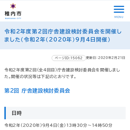
こ
メ
サ
本
こ
メ
本
こ
イ
イ
文
こ
イ
文
か
ン
ト
こ
か
ン
へ
MENU
ら
メ
内
こ
ら
メ
移
こ
サ
ニ
共
ま
フ
ニ
動
令和2年度第2回庁舎建設検討委員会を開催し
こ
イ
ュ
通
で
ッ
ュ
し
か
ました（令和2年（2020年）9月4日開催）
ト
ー
メ
タ
ー
ま
ら
内
こ
ニ
ー
へ
す
本
共
こ
ュ
メ
移
文
更新日：2020年2月21日
ページID:15062
通
ま
ー
ニ
動
で
メ
で
こ
ュ
し
す
令和2年度第2回（全4回目）庁舎建設検討委員会を開催しまし
ニ
こ
ー
ま
。
た。開催の状況等は下記のとおりです。
ュ
ま
す
ー
で
第2回 庁舎建設検討委員会
日時
令和2年（2020年）9月4日（金）13時30分～14時50分