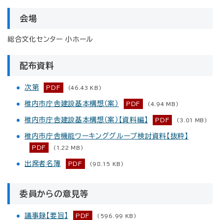
会場
総合文化センター 小ホール
配布資料
次第
PDF
(46.43 KB)
稚内市庁舎建設基本構想（案）
PDF
(4.94 MB)
稚内市庁舎建設基本構想（案）【資料編】
PDF
(3.01 MB)
稚内市庁舎機能ワーキンググループ検討資料【抜粋】
PDF
(1.22 MB)
出席者名簿
PDF
(98.15 KB)
委員からの意見等
議事録【要旨】
PDF
(596.99 KB)