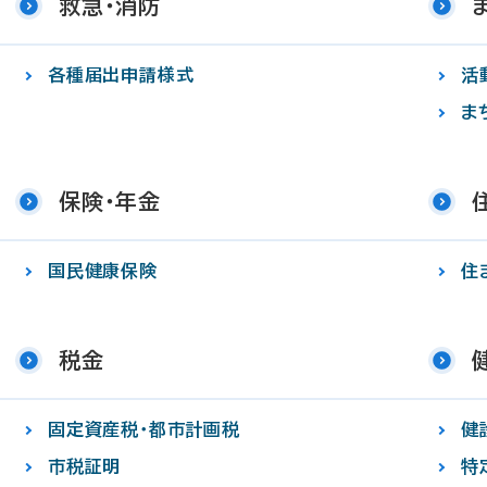
救急・消防
各種届出申請様式
活
ま
保険・年金
国民健康保険
住
税金
固定資産税・都市計画税
健
市税証明
特