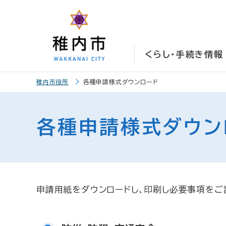
こ
こ
メ
サ
本
こ
メ
本
こ
こ
イ
イ
文
こ
イ
文
か
か
ン
ト
こ
か
ン
へ
ら
ら
メ
内
こ
ら
メ
移
くらし・手続き情報
サ
メ
ニ
共
ま
フ
ニ
動
イ
イ
ュ
通
で
ッ
ュ
し
こ
ト
ン
ー
メ
タ
ー
ま
稚内市役所
各種申請様式ダウンロード
こ
内
メ
こ
ニ
ー
へ
す
か
共
ニ
こ
ュ
メ
移
ら
通
ュ
ま
ー
ニ
動
各種申請様式ダウン
本
メ
ー
で
こ
ュ
し
文
ニ
こ
ー
ま
で
ュ
ま
す
す
ー
で
。
申請用紙をダウンロードし、印刷し必要事項をご