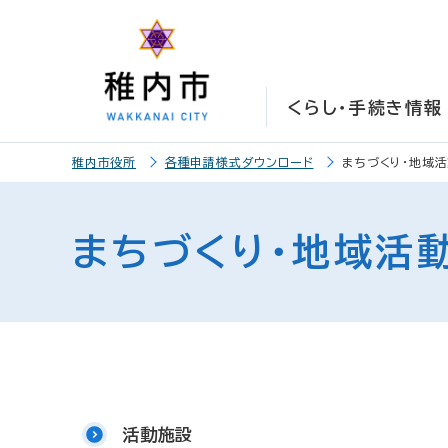
こ
こ
メ
サ
本
こ
メ
本
こ
こ
イ
イ
文
こ
イ
文
か
か
ン
ト
こ
か
ン
へ
ら
ら
メ
内
こ
ら
メ
移
くらし・手続き情報
サ
メ
ニ
共
ま
フ
ニ
動
イ
イ
ュ
通
で
ッ
ュ
し
こ
ト
ン
ー
メ
タ
ー
ま
稚内市役所
各種申請様式ダウンロード
まちづくり・地域
こ
内
メ
こ
ニ
ー
へ
す
か
共
ニ
こ
ュ
メ
移
ら
通
ュ
ま
ー
ニ
動
まちづくり・地域活
本
メ
ー
で
こ
ュ
し
文
ニ
こ
ー
ま
で
ュ
ま
す
す
ー
で
。
活動施設