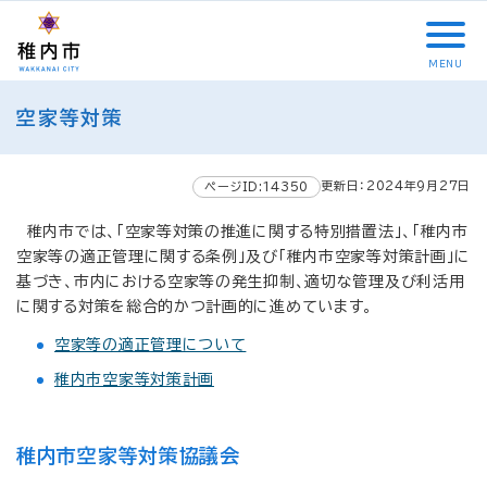
こ
メ
サ
本
こ
メ
本
こ
イ
イ
文
こ
イ
文
か
ン
ト
こ
か
ン
へ
MENU
ら
メ
内
こ
ら
メ
移
こ
サ
ニ
共
ま
フ
ニ
動
空家等対策
こ
イ
ュ
通
で
ッ
ュ
し
か
ト
ー
メ
タ
ー
ま
ら
内
こ
ニ
ー
へ
す
更新日：2024年9月27日
本
ページID:14350
共
こ
ュ
メ
移
文
通
ま
ー
ニ
動
稚内市では、「空家等対策の推進に関する特別措置法」、「稚内市
で
メ
で
こ
ュ
し
空家等の適正管理に関する条例」及び「稚内市空家等対策計画」に
す
ニ
こ
ー
ま
基づき、市内における空家等の発生抑制、適切な管理及び利活用
。
ュ
ま
す
に関する対策を総合的かつ計画的に進めています。
ー
で
空家等の適正管理について
稚内市空家等対策計画
稚内市空家等対策協議会