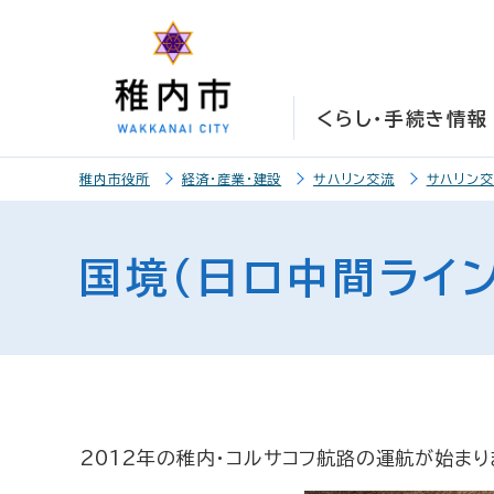
こ
こ
メ
サ
本
こ
メ
本
こ
こ
イ
イ
文
こ
イ
文
か
か
ン
ト
こ
か
ン
へ
ら
ら
メ
内
こ
ら
メ
移
くらし・手続き情報
サ
メ
ニ
共
ま
フ
ニ
動
イ
イ
ュ
通
で
ッ
ュ
し
こ
ト
ン
ー
メ
タ
ー
ま
稚内市役所
経済・産業・建設
サハリン交流
サハリン
こ
内
メ
こ
ニ
ー
へ
す
か
共
ニ
こ
ュ
メ
移
ら
通
ュ
ま
ー
ニ
動
国境（日ロ中間ライン
本
メ
ー
で
こ
ュ
し
文
ニ
こ
ー
ま
で
ュ
ま
す
す
ー
で
。
2012年の稚内・コルサコフ航路の運航が始まり