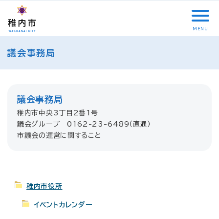
こ
メ
サ
本
こ
メ
本
こ
イ
イ
文
こ
イ
文
か
ン
ト
こ
か
ン
へ
MENU
ら
メ
内
こ
ら
メ
移
こ
サ
ニ
共
ま
フ
ニ
動
議会事務局
こ
イ
ュ
通
で
ッ
ュ
し
か
ト
ー
メ
タ
ー
ま
ら
内
こ
ニ
ー
へ
す
本
共
こ
ュ
メ
移
文
議会事務局
通
ま
ー
ニ
動
で
メ
で
こ
ュ
稚内市中央3丁目2番1号
し
す
ニ
こ
ー
議会グループ 0162-23-6489（直通）
ま
。
ュ
ま
す
市議会の運営に関すること
ー
で
稚内市役所
イベントカレンダー