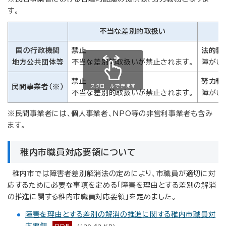
す。
不当な差別的取扱い
国の行政機関
禁止
法的義
地方公共団体等
不当な差別的取扱いが禁止されます。
障がい
禁止
努力義
スクロールできます
民間事業者（※）
不当な差別的取扱いが禁止されます。
障がい
※民間事業者には、個人事業者、NPO等の非営利事業者も含み
ます。
稚内市職員対応要領について
稚内市では障害者差別解消法の定めにより、市職員が適切に対
応するために必要な事項を定める「障害を理由とする差別の解消
の推進に関する稚内市職員対応要領」を定めました。
障害を理由とする差別の解消の推進に関する稚内市職員対