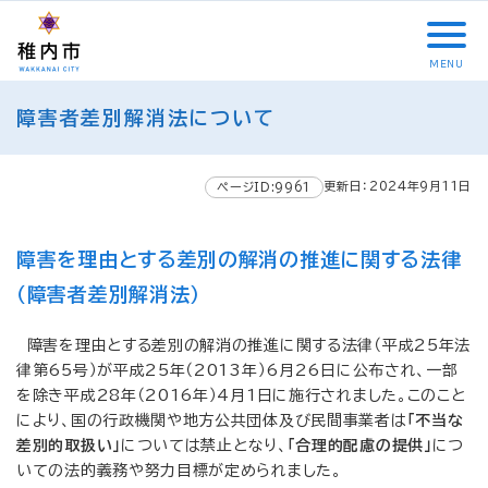
こ
メ
サ
本
こ
メ
本
こ
イ
イ
文
こ
イ
文
か
ン
ト
こ
か
ン
へ
MENU
ら
メ
内
こ
ら
メ
移
こ
サ
ニ
共
ま
フ
ニ
動
障害者差別解消法について
こ
イ
ュ
通
で
ッ
ュ
し
か
ト
ー
メ
タ
ー
ま
ら
内
こ
ニ
ー
へ
す
更新日：2024年9月11日
本
ページID:9961
共
こ
ュ
メ
移
文
通
ま
ー
ニ
動
で
メ
で
こ
ュ
し
障害を理由とする差別の解消の推進に関する法律
す
ニ
こ
ー
ま
。
（障害者差別解消法）
ュ
ま
す
ー
で
障害を理由とする差別の解消の推進に関する法律（平成25年法
律第65号）が平成25年（2013年）6月26日に公布され、一部
を除き平成28年（2016年）4月1日に施行されました。このこと
により、国の行政機関や地方公共団体及び民間事業者は
「不当な
差別的取扱い」
については禁止となり、
「合理的配慮の提供」
につ
いての法的義務や努力目標が定められました。