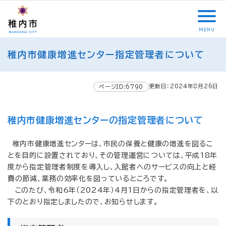
こ
メ
サ
本
こ
メ
本
こ
イ
イ
文
こ
イ
文
か
ン
ト
こ
か
ン
へ
MENU
ら
メ
内
こ
ら
メ
移
こ
サ
ニ
共
ま
フ
ニ
動
稚内市健康増進センター指定管理者について
こ
イ
ュ
通
で
ッ
ュ
し
か
ト
ー
メ
タ
ー
ま
ら
内
こ
ニ
ー
へ
す
更新日：2024年8月26日
本
ページID:6790
共
こ
ュ
メ
移
文
通
ま
ー
ニ
動
で
メ
で
こ
ュ
し
稚内市健康増進センターの指定管理者について
す
ニ
こ
ー
ま
。
ュ
ま
す
稚内市健康増進センターは、市民の保養と健康の増進を図るこ
ー
で
とを目的に設置されており、その管理運営については、平成18年
度から指定管理者制度を導入し、入館者へのサービスの向上と経
費の節減、業務の効率化を図っているところです。
このたび、令和6年（2024年）4月1日からの指定管理者を、以
下のとおり指定しましたので、お知らせします。