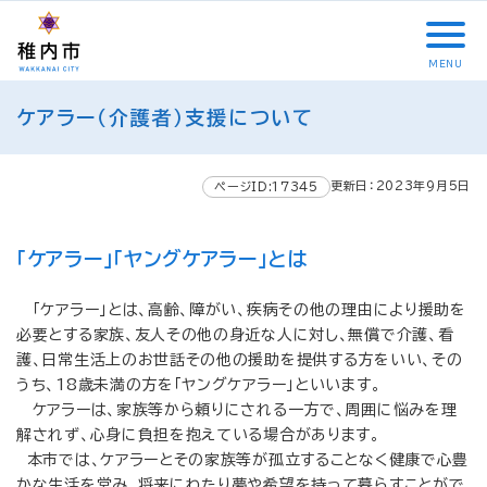
こ
メ
サ
本
こ
メ
本
こ
イ
イ
文
こ
イ
文
か
ン
ト
こ
か
ン
へ
MENU
ら
メ
内
こ
ら
メ
移
こ
サ
ニ
共
ま
フ
ニ
動
ケアラー（介護者）支援について
こ
イ
ュ
通
で
ッ
ュ
し
か
ト
ー
メ
タ
ー
ま
ら
内
こ
ニ
ー
へ
す
更新日：2023年9月5日
本
ページID:17345
共
こ
ュ
メ
移
文
通
ま
ー
ニ
動
で
メ
で
こ
ュ
し
「ケアラー」「ヤングケアラー」とは
す
ニ
こ
ー
ま
。
ュ
ま
す
「ケアラー」とは、高齢、障がい、疾病その他の理由により援助を
ー
で
必要とする家族、友人その他の身近な人に対し、無償で介護、看
護、日常生活上のお世話その他の援助を提供する方をいい、その
うち、18歳未満の方を「ヤングケアラー」といいます。
ケアラーは、家族等から頼りにされる一方で、周囲に悩みを理
解されず、心身に負担を抱えている場合があります。
本市では、ケアラーとその家族等が孤立することなく健康で心豊
かな生活を営み、将来にわたり夢や希望を持って暮らすことがで