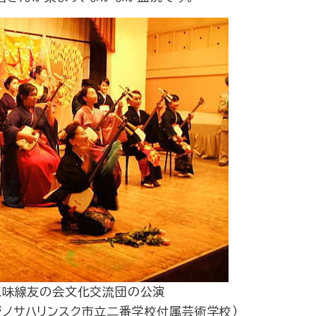
三味線友の会文化交流団の公演
ユジノサハリンスク市立二番学校付属芸術学校）