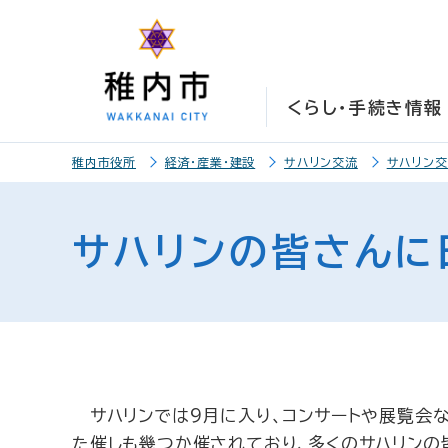
こ
こ
メ
サ
本
こ
メ
本
こ
こ
イ
イ
文
こ
イ
文
か
か
ン
ト
こ
か
ン
へ
ら
ら
メ
内
こ
ら
メ
移
くらし・手続き情報
サ
メ
ニ
共
ま
フ
ニ
動
イ
イ
ュ
通
で
ッ
ュ
し
こ
ト
ン
ー
メ
タ
ー
ま
稚内市役所
経済・産業・建設
サハリン交流
サハリン
こ
内
メ
こ
ニ
ー
へ
す
か
共
ニ
こ
ュ
メ
移
ら
通
ュ
ま
ー
ニ
動
サハリンの皆さんに
本
メ
ー
で
こ
ュ
し
文
ニ
こ
ー
ま
で
ュ
ま
す
す
ー
で
。
サハリンでは9月に入り、コンサートや展覧会な
た催しも幾つか催されており、多くのサハリンの