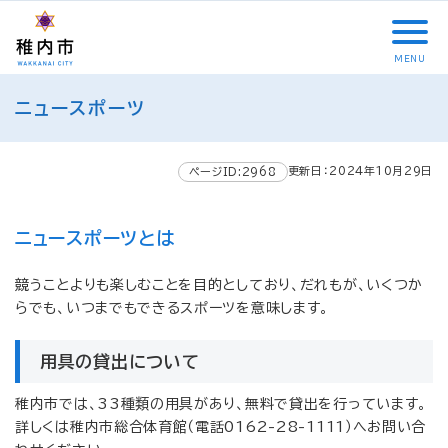
こ
メ
サ
本
こ
メ
本
こ
イ
イ
文
こ
イ
文
か
ン
ト
こ
か
ン
へ
MENU
ら
メ
内
こ
ら
メ
移
こ
サ
ニ
共
ま
フ
ニ
動
ニュースポーツ
こ
イ
ュ
通
で
ッ
ュ
し
か
ト
ー
メ
タ
ー
ま
ら
内
こ
ニ
ー
へ
す
更新日：2024年10月29日
本
ページID:2968
共
こ
ュ
メ
移
文
通
ま
ー
ニ
動
で
メ
で
こ
ュ
し
ニュースポーツとは
す
ニ
こ
ー
ま
。
ュ
ま
す
競うことよりも楽しむことを目的としており、だれもが、いくつか
ー
で
らでも、いつまでもできるスポーツを意味します。
用具の貸出について
稚内市では、33種類の用具があり、無料で貸出を行っています。
詳しくは稚内市総合体育館（電話0162-28-1111）へお問い合