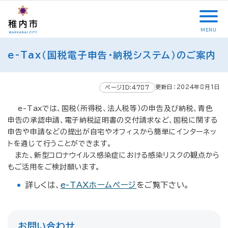
こ
メ
サ
本
こ
メ
本
こ
イ
イ
文
こ
イ
文
か
ン
ト
こ
か
ン
へ
MENU
ら
メ
内
こ
ら
メ
移
こ
サ
ニ
共
ま
フ
ニ
動
e-Tax（国税電子申告・納税システム）のご案内
こ
イ
ュ
通
で
ッ
ュ
し
か
ト
ー
メ
タ
ー
ま
ら
内
こ
ニ
ー
へ
す
更新日：2024年8月1日
本
ページID:4787
共
こ
ュ
メ
移
文
通
ま
ー
ニ
動
e-Taxでは、国税（所得税、法人税等）の申告及び納税、青色
で
メ
で
こ
ュ
し
申告の承認申請、電子納税証明書の交付請求など、国税に関する
す
ニ
こ
ー
ま
申告や申請などの提出が自宅やオフィスから簡単にインターネッ
。
ュ
ま
す
トを通じて行うことができます。
ー
で
また、新型コロナウイルス感染症における感染リスクの観点から
もご活用をご検討願います。
詳しくは、
e-TAXホームページ
をご覧下さい。
お問い合わせ