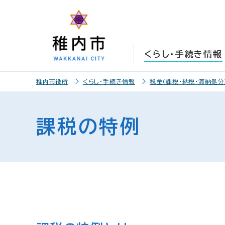
こ
こ
メ
サ
本
こ
メ
本
こ
こ
イ
イ
文
こ
イ
文
か
か
ン
ト
こ
か
ン
へ
ら
ら
メ
内
こ
ら
メ
移
くらし・手続き情報
サ
メ
ニ
共
ま
フ
ニ
動
イ
イ
ュ
通
で
ッ
ュ
し
こ
ト
ン
ー
メ
タ
ー
ま
稚内市役所
くらし・手続き情報
税金（課税・納税・滞納処分
こ
内
メ
こ
ニ
ー
へ
す
か
共
ニ
こ
ュ
メ
移
ら
通
ュ
ま
ー
ニ
動
課税の特例
本
メ
ー
で
こ
ュ
し
文
ニ
こ
ー
ま
で
ュ
ま
す
す
ー
で
。