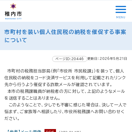
こ
メ
サ
本
こ
メ
本
こ
イ
イ
文
こ
イ
文
か
ン
ト
こ
か
ン
へ
MENU
ら
メ
内
こ
ら
メ
移
こ
サ
ニ
共
ま
フ
ニ
動
市町村を装い個人住民税の納税を催促する事案
こ
イ
ュ
通
で
ッ
ュ
し
か
について
ト
ー
メ
タ
ー
ま
ら
内
こ
ニ
ー
へ
す
本
共
こ
ュ
メ
移
文
更新日：2026年5月21日
ページID:20446
通
ま
ー
ニ
動
で
メ
で
こ
ュ
し
す
市町村の税務担当部局（例「市役所 市民税課」）を装って、個人
ニ
こ
ー
ま
。
住民税の納税をコード決済サービスを利用して記載されたリンク
ュ
ま
す
先から行うよう催促する詐欺メールが確認されています。
ー
で
本市の税務課職員が納税者の方に対して、上記のようなメール
を送信することはありません。
このようなことで、少しでも不審に感じた場合は、決して一人で
悩まず、ご家族等へ相談したり、市役所税務課へお問い合わせく
ださい。