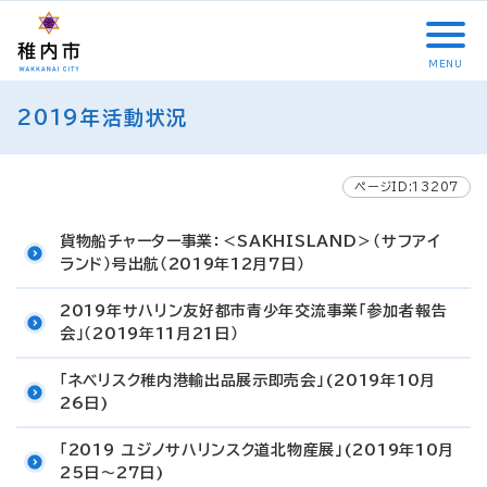
こ
メ
サ
本
こ
メ
本
こ
イ
イ
文
こ
イ
文
か
ン
ト
こ
か
ン
へ
MENU
ら
メ
内
こ
ら
メ
移
こ
サ
ニ
共
ま
フ
ニ
動
2019年活動状況
こ
イ
ュ
通
で
ッ
ュ
し
か
ト
ー
メ
タ
ー
ま
ら
内
こ
ニ
ー
へ
す
本
ページID:13207
共
こ
ュ
メ
移
文
通
ま
ー
ニ
動
で
貨物船チャーター事業：＜SAKHISLAND＞（サフアイ
メ
で
こ
ュ
し
す
ランド）号出航（2019年12月7日）
ニ
こ
ー
ま
。
ュ
ま
す
2019年サハリン友好都市青少年交流事業「参加者報告
ー
で
会」（2019年11月21日）
「ネベリスク稚内港輸出品展示即売会」(2019年10月
26日)
「2019 ユジノサハリンスク道北物産展」(2019年10月
25日～27日)