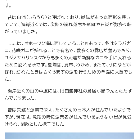
す。
昔は白浦（しらうら）と呼ばれており、炭鉱があった面影を残し
ていて、海岸近くでは、炭鉱の崩れ落ちた形跡や石炭が数多く転
がっていました。
ここは、オホーツク海に面していることもあって、冬はタラバガ
ニ、花咲ガニが採れることで有名で、数多くの露店が並んでおり、
ユジノサハリンスクからも多くの人達が新鮮なカニを手に入れる
ために訪れる所です。夏場は、昆布、わかめ、ほたて、うになどが
採れ、訪れたときはさくらますの漁を行うための準備に大童でし
た。
海岸近くの山の中腹には、旧白浦神社の鳥居がぽつんとたたず
んでおりました。
昔は炭鉱と漁業で栄え、たくさんの日本人が住んでいたようで
すが、現在は、漁期の時に漁業者が住んでいるような小屋が見受
けられ、閑散とした様子でした。