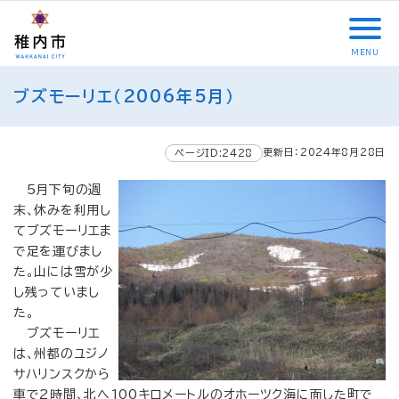
こ
メ
サ
本
こ
メ
本
こ
イ
イ
文
こ
イ
文
か
ン
ト
こ
か
ン
へ
MENU
ら
メ
内
こ
ら
メ
移
こ
サ
ニ
共
ま
フ
ニ
動
ブズモーリエ（2006年5月）
こ
イ
ュ
通
で
ッ
ュ
し
か
ト
ー
メ
タ
ー
ま
ら
内
こ
ニ
ー
へ
す
更新日：2024年8月28日
本
ページID:2428
共
こ
ュ
メ
移
文
通
ま
ー
ニ
動
5月下旬の週
で
メ
で
こ
ュ
し
末、休みを利用し
す
ニ
こ
ー
ま
てブズモーリエま
。
ュ
ま
す
で足を運びまし
ー
で
た。山には雪が少
し残っていまし
た。
ブズモーリエ
は、州都のユジノ
サハリンスクから
車で2時間、北へ100キロメートルのオホーツク海に面した町で