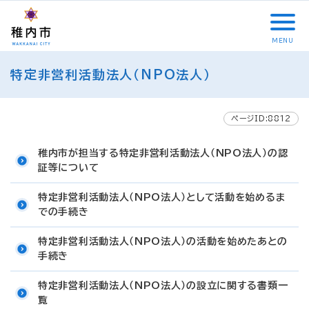
こ
メ
サ
本
こ
メ
本
こ
イ
イ
文
こ
イ
文
か
ン
ト
こ
か
ン
へ
MENU
ら
メ
内
こ
ら
メ
移
こ
サ
ニ
共
ま
フ
ニ
動
特定非営利活動法人（NPO法人）
こ
イ
ュ
通
で
ッ
ュ
し
か
ト
ー
メ
タ
ー
ま
ら
内
こ
ニ
ー
へ
す
本
ページID:8812
共
こ
ュ
メ
移
文
通
ま
ー
ニ
動
で
稚内市が担当する特定非営利活動法人（NPO法人）の認
メ
で
こ
ュ
し
す
証等について
ニ
こ
ー
ま
。
ュ
ま
す
特定非営利活動法人（NPO法人）として活動を始めるま
ー
で
での手続き
特定非営利活動法人（NPO法人）の活動を始めたあとの
手続き
特定非営利活動法人（NPO法人）の設立に関する書類一
覧