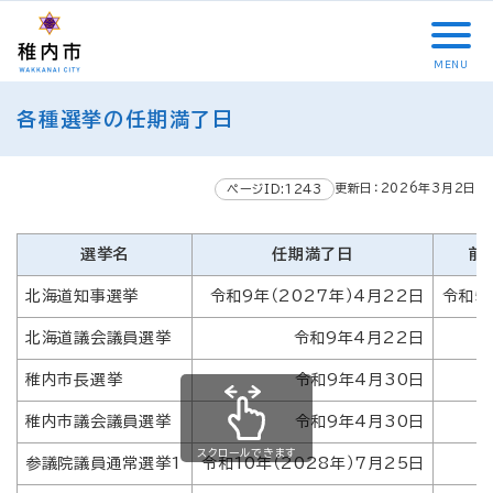
こ
メ
サ
本
こ
メ
本
こ
イ
イ
文
こ
イ
文
か
ン
ト
こ
か
ン
へ
MENU
ら
メ
内
こ
ら
メ
移
こ
サ
ニ
共
ま
フ
ニ
動
各種選挙の任期満了日
こ
イ
ュ
通
で
ッ
ュ
し
か
ト
ー
メ
タ
ー
ま
ら
内
こ
ニ
ー
へ
す
更新日：2026年3月2日
本
ページID:1243
共
こ
ュ
メ
移
文
通
ま
ー
ニ
動
で
メ
で
こ
ュ
選挙名
任期満了日
前
し
す
ニ
こ
ー
ま
。
北海道知事選挙
令和9年（2027年）4月22日
令和5
ュ
ま
す
ー
で
北海道議会議員選挙
令和9年4月22日
稚内市長選挙
令和9年4月30日
稚内市議会議員選挙
令和9年4月30日
スクロールできます
参議院議員通常選挙1
令和10年（2028年）7月25日