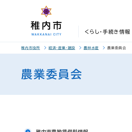
こ
こ
メ
サ
本
こ
メ
本
こ
こ
イ
イ
文
こ
イ
文
か
か
ン
ト
こ
か
ン
へ
ら
ら
メ
内
こ
ら
メ
移
くらし・手続き情報
サ
メ
ニ
共
ま
フ
ニ
動
イ
イ
ュ
通
で
ッ
ュ
し
こ
ト
ン
ー
メ
タ
ー
ま
稚内市役所
経済・産業・建設
農林水産
農業委員会
こ
内
メ
こ
ニ
ー
へ
す
か
共
ニ
こ
ュ
メ
移
ら
通
ュ
ま
ー
ニ
動
農業委員会
本
メ
ー
で
こ
ュ
し
文
ニ
こ
ー
ま
で
ュ
ま
す
す
ー
で
。
稚内市農地賃借料情報