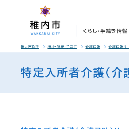
こ
こ
メ
サ
本
こ
メ
本
こ
こ
イ
イ
文
こ
イ
文
か
か
ン
ト
こ
か
ン
へ
ら
ら
メ
内
こ
ら
メ
移
くらし・手続き情報
サ
メ
ニ
共
ま
フ
ニ
動
イ
イ
ュ
通
で
ッ
ュ
し
こ
ト
ン
ー
メ
タ
ー
ま
稚内市役所
福祉・健康・子育て
介護保険
介護保険サ
こ
内
メ
こ
ニ
ー
へ
す
か
共
ニ
こ
ュ
メ
移
ら
通
ュ
ま
ー
ニ
動
特定入所者介護（介
本
メ
ー
で
こ
ュ
し
文
ニ
こ
ー
ま
で
ュ
ま
す
す
ー
で
。