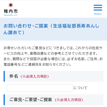
こ
メ
サ
本
こ
メ
本
こ
イ
イ
文
こ
イ
文
か
ン
ト
こ
か
ン
へ
MENU
ら
メ
内
こ
ら
メ
移
こ
本
サ
ニ
共
ま
フ
ニ
動
お問い合わせ・ご提案 （生活福祉部長寿あんし
こ
文
イ
ュ
通
で
ッ
ュ
し
か
こ
ん課あて）
ト
ー
メ
タ
ー
ま
ら
こ
内
こ
ニ
ー
へ
す
本
ま
共
こ
ュ
メ
移
文
で
お寄せいただいたご意見などにつきましては、これからの住民サ
通
ま
ー
ニ
動
で
ービスの向上や、業務改善などの参考とさせていただきます。
メ
で
こ
ュ
し
す
また、質問などで回答が必要な場合には、必ずお名前、ご住所、お
ニ
こ
ー
ま
。
電話番号などご連絡先をお知らせください。
ュ
ま
す
ー
で
件名
(※必須入力項目)
について
ご意見・ご要望・ご提案
(※必須入力項目)