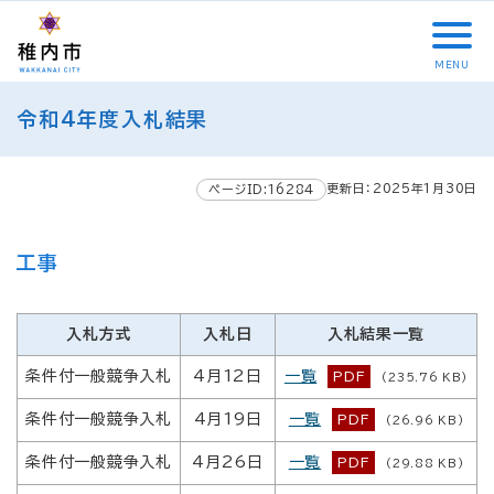
こ
メ
サ
本
こ
メ
本
こ
イ
イ
文
こ
イ
文
か
ン
ト
こ
か
ン
へ
MENU
ら
メ
内
こ
ら
メ
移
こ
サ
ニ
共
ま
フ
ニ
動
令和4年度入札結果
こ
イ
ュ
通
で
ッ
ュ
し
か
ト
ー
メ
タ
ー
ま
ら
内
こ
ニ
ー
へ
す
更新日：2025年1月30日
本
ページID:16284
共
こ
ュ
メ
移
文
通
ま
ー
ニ
動
で
メ
で
こ
ュ
し
工事
す
ニ
こ
ー
ま
。
ュ
ま
す
ー
で
入札方式
入札日
入札結果一覧
条件付一般競争入札
4月12日
一覧
PDF
(235.76 KB)
条件付一般競争入札
4月19日
一覧
PDF
(26.96 KB)
条件付一般競争入札
4月26日
一覧
PDF
(29.88 KB)