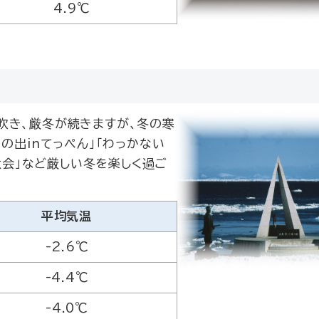
4.9℃
吹き、厳冬が続きますが、冬の寒
の出inてっぺん」「わっかない
内大会」など厳しい冬を楽しく過ご
平均気温
-2.6℃
-4.4℃
-4.0℃