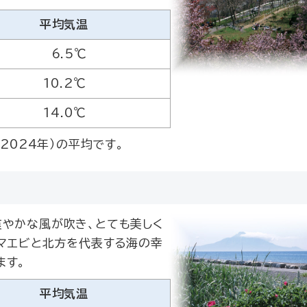
平均気温
6.5℃
10.2℃
14.0℃
2024年）の平均です。
爽やかな風が吹き、とても美しく
シマエビと北方を代表する海の幸
ます。
平均気温