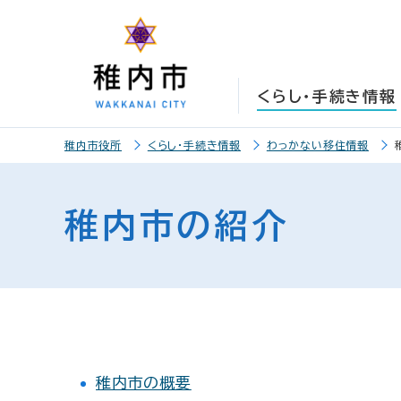
こ
こ
メ
サ
本
こ
メ
本
こ
こ
イ
イ
文
こ
イ
文
か
か
ン
ト
こ
か
ン
へ
ら
ら
メ
内
こ
ら
メ
移
くらし・手続き情報
サ
メ
ニ
共
ま
フ
ニ
動
イ
イ
ュ
通
で
ッ
ュ
し
こ
ト
ン
ー
メ
タ
ー
ま
稚内市役所
くらし・手続き情報
わっかない移住情報
こ
内
メ
こ
ニ
ー
へ
す
か
共
ニ
こ
ュ
メ
移
ら
通
ュ
ま
ー
ニ
動
稚内市の紹介
本
メ
ー
で
こ
ュ
し
文
ニ
こ
ー
ま
で
ュ
ま
す
す
ー
で
。
稚内市の概要