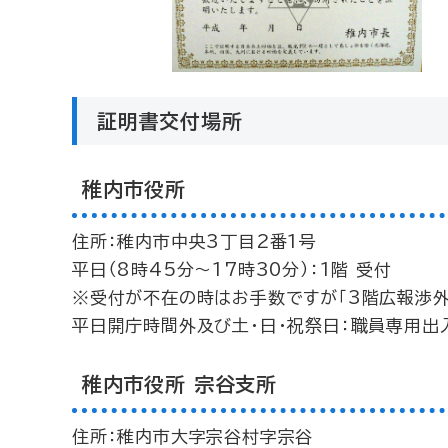
証明書交付場所
稚内市役所
住所：稚内市中央3丁目2番1号
平日（8時45分～17時30分）：1階 受付
※受付が不在の時はお手数ですが「3階広報渉外
平日開庁時間外及び土・日・祝祭日：職員専用出
稚内市役所 宗谷支所
住所：稚内市大字宗谷村字宗谷