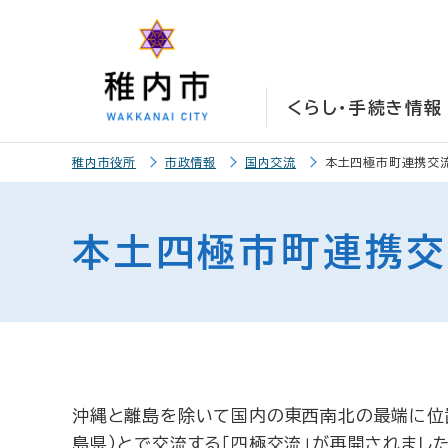
こ
こ
メ
サ
本
こ
メ
本
こ
こ
イ
イ
文
こ
イ
文
か
か
ン
ト
こ
か
ン
へ
ら
ら
メ
内
こ
ら
メ
移
くらし・手続き情報
サ
メ
ニ
共
ま
フ
ニ
動
イ
イ
ュ
通
で
ッ
ュ
し
こ
ト
ン
ー
メ
タ
ー
ま
稚内市役所
市政情報
国内交流
本土四極市町連携交
こ
内
メ
こ
ニ
ー
へ
す
か
共
ニ
こ
ュ
メ
移
ら
通
ュ
ま
ー
ニ
動
本土四極市町連携
本
メ
ー
で
こ
ュ
し
文
ニ
こ
ー
ま
で
ュ
ま
す
す
ー
で
。
沖縄と離島を除いて国内の東西南北の最端に位置
島県）とで交流する「四極交流」が再開されました