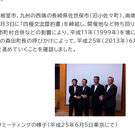
の根室市、九州の西端の長崎県佐世保市（旧小佐々町）、南
）5月3日に「四極交流盟約書」を締結し、開催地など持ち回
町村合併などの影響により、平成11年（1999年）を境
町の森田町長の呼びかけによって、平成25年（2013年）
進めていくことを確認しました。
フミーティングの様子（平成25年6月5日東京にて）