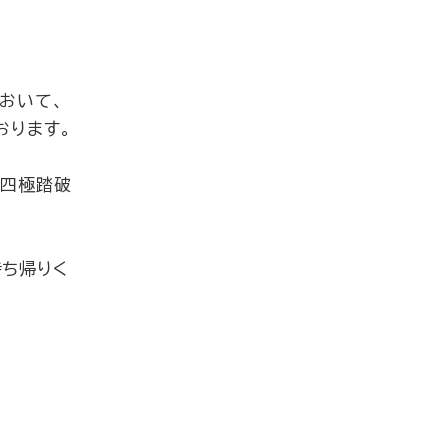
において、
おります。
土四極踏破
ち帰りく