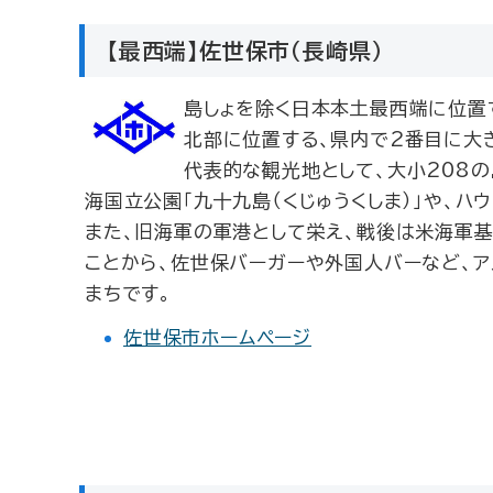
【最西端】佐世保市（長崎県）
島しょを除く日本本土最西端に位置
北部に位置する、県内で2番目に大
代表的な観光地として、大小208
海国立公園「九十九島（くじゅうくしま）」や、ハ
また、旧海軍の軍港として栄え、戦後は米海軍
ことから、佐世保バーガーや外国人バーなど、ア
まちです。
佐世保市ホームページ