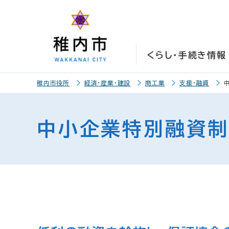
こ
こ
メ
サ
本
こ
メ
本
こ
こ
イ
イ
文
こ
イ
文
か
か
ン
ト
こ
か
ン
へ
ら
ら
メ
内
こ
ら
メ
移
くらし・手続き情報
サ
メ
ニ
共
ま
フ
ニ
動
イ
イ
ュ
通
で
ッ
ュ
し
こ
ト
ン
ー
メ
タ
ー
ま
稚内市役所
経済・産業・建設
商工業
支援・融資
こ
内
メ
こ
ニ
ー
へ
す
か
共
ニ
こ
ュ
メ
移
ら
通
ュ
ま
ー
ニ
動
中小企業特別融資
本
メ
ー
で
こ
ュ
し
文
ニ
こ
ー
ま
で
ュ
ま
す
す
ー
で
。