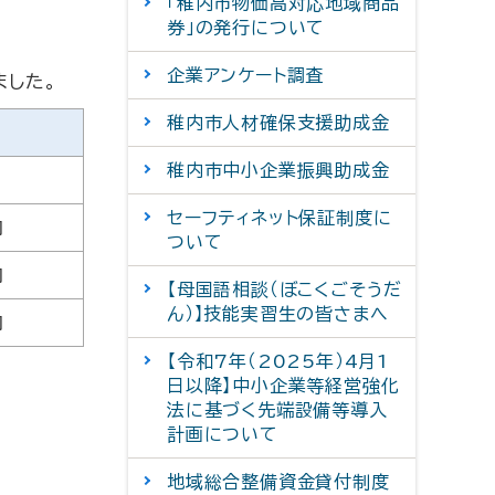
「稚内市物価高対応地域商品
券」の発行について
企業アンケート調査
ました。
稚内市人材確保支援助成金
間
稚内市中小企業振興助成金
セーフティネット保証制度に
内
ついて
内
【母国語相談（ぼこくごそうだ
ん）】技能実習生の皆さまへ
内
【令和7年（2025年）4月1
日以降】中小企業等経営強化
法に基づく先端設備等導入
計画について
地域総合整備資金貸付制度