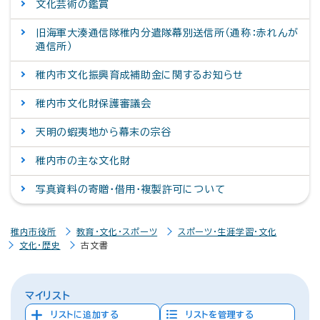
文化芸術の鑑賞
旧海軍大湊通信隊稚内分遣隊幕別送信所（通称：赤れんが
通信所）
稚内市文化振興育成補助金に関するお知らせ
稚内市文化財保護審議会
天明の蝦夷地から幕末の宗谷
稚内市の主な文化財
写真資料の寄贈・借用・複製許可について
稚内市役所
教育・文化・スポーツ
スポーツ・生涯学習・文化
文化・歴史
古文書
マイリスト
リストに追加する
リストを管理する