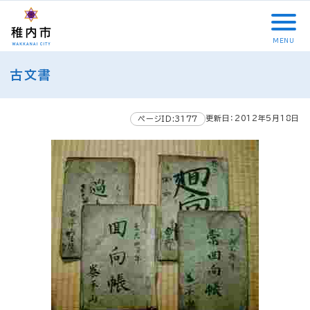
こ
メ
サ
本
こ
メ
本
こ
イ
イ
文
こ
イ
文
か
ン
ト
こ
か
ン
へ
MENU
ら
メ
内
こ
ら
メ
移
こ
サ
ニ
共
ま
フ
ニ
動
古文書
こ
イ
ュ
通
で
ッ
ュ
し
か
ト
ー
メ
タ
ー
ま
ら
内
こ
ニ
ー
へ
す
更新日：2012年5月18日
本
ページID:3177
共
こ
ュ
メ
移
文
通
ま
ー
ニ
動
で
メ
で
こ
ュ
し
す
ニ
こ
ー
ま
。
ュ
ま
す
ー
で