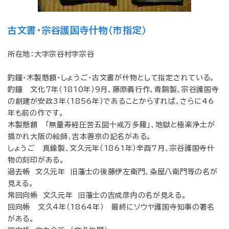
古文書・宗谷護国寺什物（市指定）
所在地：大字宗谷村字宗谷
釣鐘・木製懸額・しょうご・古文書が什物として指定されている。
釣鐘 文化7年（1810年）9月、藤原義行作、青銅製、宗谷護国寺
の創建が安政3年（1856年）であることからすれば、さらに46
年も前の作です。
木製懸額 「無量寿経圧苦五図十戒万多羅」、地獄と極楽浄土が
描かれ大阪の絵師、吉本善京の記名がある。
しょうご 真鍮製、文久元年（1861年）辛酉7月、宗谷護国寺什
物の刻印がある。
過去帳 文久元年 旧藩士の後藤伊左衛門、粂屋八衛門等の名が
見える。
常回向帳 文久元年 旧藩士の吉成彦内の名が見える。
回向帳 文久4年（1864年） 最終にソウヤ護国寺知事の署名
がある。