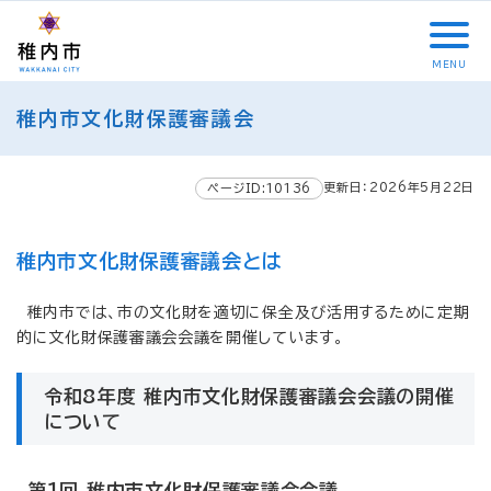
こ
メ
サ
本
こ
メ
本
こ
イ
イ
文
こ
イ
文
か
ン
ト
こ
か
ン
へ
MENU
ら
メ
内
こ
ら
メ
移
こ
サ
ニ
共
ま
フ
ニ
動
稚内市文化財保護審議会
こ
イ
ュ
通
で
ッ
ュ
し
か
ト
ー
メ
タ
ー
ま
ら
内
こ
ニ
ー
へ
す
更新日：2026年5月22日
本
ページID:10136
共
こ
ュ
メ
移
文
通
ま
ー
ニ
動
で
メ
で
こ
ュ
し
稚内市文化財保護審議会とは
す
ニ
こ
ー
ま
。
ュ
ま
す
稚内市では、市の文化財を適切に保全及び活用するために定期
ー
で
的に文化財保護審議会会議を開催しています。
令和8年度 稚内市文化財保護審議会会議の開催
について
第１回 稚内市文化財保護審議会会議