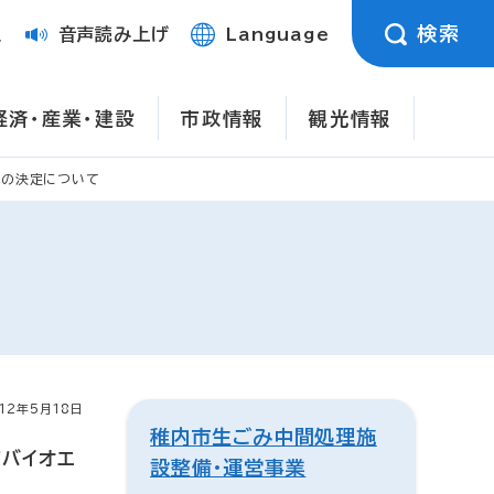
検索
定
音声読み上げ
Language
経済・産業・建設
市政情報
観光情報
称の決定について
12年5月18日
稚内市生ごみ中間処理施
市バイオエ
設整備・運営事業