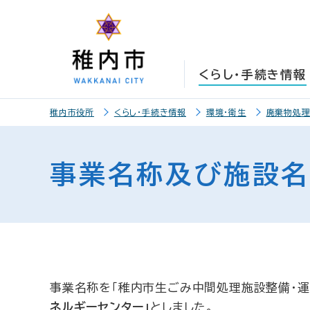
こ
こ
メ
サ
本
こ
メ
本
こ
こ
イ
イ
文
こ
イ
文
か
か
ン
ト
こ
か
ン
へ
ら
ら
メ
内
こ
ら
メ
移
くらし・手続き情報
サ
メ
ニ
共
ま
フ
ニ
動
イ
イ
ュ
通
で
ッ
ュ
し
こ
ト
ン
ー
メ
タ
ー
ま
稚内市役所
くらし・手続き情報
環境・衛生
廃棄物処
こ
内
メ
こ
ニ
ー
へ
す
か
共
ニ
こ
ュ
メ
移
ら
通
ュ
ま
ー
ニ
動
事業名称及び施設
本
メ
ー
で
こ
ュ
し
文
ニ
こ
ー
ま
で
ュ
ま
す
す
ー
で
。
事業名称を「稚内市生ごみ中間処理施設整備・運
ネルギーセンター」
としました。