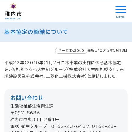
こ
メ
サ
本
こ
メ
本
こ
イ
イ
文
こ
イ
文
か
ン
ト
こ
か
ン
へ
MENU
ら
メ
内
こ
ら
メ
移
こ
サ
ニ
共
ま
フ
ニ
動
基本協定の締結について
こ
イ
ュ
通
で
ッ
ュ
し
か
ト
ー
メ
タ
ー
ま
ら
内
こ
ニ
ー
へ
す
更新日：2012年5月18日
本
ページID:3060
共
こ
ュ
メ
移
文
通
ま
ー
ニ
動
平成22年（2010年）1月7日に本事業の実施に係る基本協定
で
メ
で
こ
ュ
し
を、落札者である大林組グループ（株式会社大林組札幌支店、石
す
ニ
こ
ー
ま
塚建設興業株式会社、三菱化工機株式会社）と締結しました。
。
ュ
ま
す
ー
で
お問い合わせ
生活福祉部生活衛生課
〒097-8686
稚内市中央3丁目2番1号
電話：衛生グループ 0162-23-6437、0162-23-