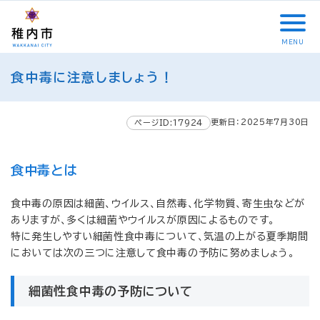
こ
メ
サ
本
こ
メ
本
こ
イ
イ
文
こ
イ
文
か
ン
ト
こ
か
ン
へ
MENU
ら
メ
内
こ
ら
メ
移
こ
サ
ニ
共
ま
フ
ニ
動
食中毒に注意しましょう！
こ
イ
ュ
通
で
ッ
ュ
し
か
ト
ー
メ
タ
ー
ま
ら
内
こ
ニ
ー
へ
す
更新日：2025年7月30日
本
ページID:17924
共
こ
ュ
メ
移
文
通
ま
ー
ニ
動
で
メ
で
こ
ュ
し
食中毒とは
す
ニ
こ
ー
ま
。
ュ
ま
す
食中毒の原因は細菌、ウイルス、自然毒、化学物質、寄生虫などが
ー
で
ありますが、多くは細菌やウイルスが原因によるものです。
特に発生しやすい細菌性食中毒について、気温の上がる夏季期間
においては次の三つに注意して食中毒の予防に努めましょう。
細菌性食中毒の予防について