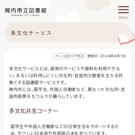
こ
メ
サ
本
こ
メ
本
こ
イ
イ
文
こ
イ
文
か
ン
ト
こ
か
ン
へ
MENU
ら
メ
内
こ
ら
メ
移
こ
サ
ニ
共
ま
フ
ニ
動
多文化サービス
こ
イ
ュ
通
で
ッ
ュ
し
か
ト
ー
メ
タ
ー
ま
ら
内
こ
ニ
ー
へ
す
本
共
こ
ュ
メ
更新日：2024年4月1日
ページID:17763
移
文
通
ま
ー
ニ
動
で
多文化サービスとは、通常のサービスや資料を利用できな
メ
で
こ
ュ
し
す
い、あるいは利用しにくい文化的・言語的少数者を主たる対
ニ
こ
ー
ま
。
象とする図書館サービスです。
ュ
ま
す
ー
で
稚内市には、留学生、外国人労働者など、異なった文化的・言
語的背景をもつ人々が暮らしています。
多文化共生コーナー
留学生や外国人労働者などの日常生活をサポートするた
め、やさしい日本語や外国語の本を並べています。