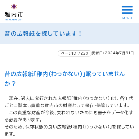
こ
メ
サ
本
こ
メ
本
こ
イ
イ
文
こ
イ
文
か
ン
ト
こ
か
ン
へ
MENU
ら
メ
内
こ
ら
メ
移
こ
サ
ニ
共
ま
フ
ニ
動
昔の広報紙を探しています！
こ
イ
ュ
通
で
ッ
ュ
し
か
ト
ー
メ
タ
ー
ま
ら
内
こ
ニ
ー
へ
す
更新日：2024年7月31日
本
ページID:7220
共
こ
ュ
メ
移
文
通
ま
ー
ニ
動
で
メ
で
こ
ュ
し
昔の広報紙「稚内（わっかない）」眠っていません
す
ニ
こ
ー
ま
。
か？
ュ
ま
す
ー
で
現在、過去に発行された広報紙「稚内（わっかない）」は、各年代
ごとに製本し貴重な稚内市の財産として保存・保管しています。
この貴重な財産が今後、失われないためにも冊子をデータ化す
る必要があります。
そのため、保存状態の良い広報紙「稚内（わっかない）」を探してい
ます。