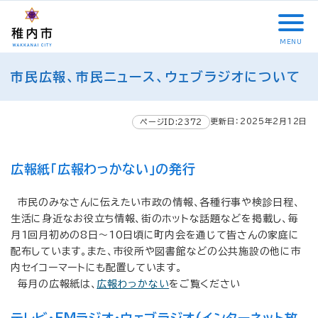
こ
メ
サ
本
こ
メ
本
こ
イ
イ
文
こ
イ
文
か
ン
ト
こ
か
ン
へ
MENU
ら
メ
内
こ
ら
メ
移
こ
サ
ニ
共
ま
フ
ニ
動
市民広報、市民ニュース、ウェブラジオについて
こ
イ
ュ
通
で
ッ
ュ
し
か
ト
ー
メ
タ
ー
ま
ら
内
こ
ニ
ー
へ
す
更新日：2025年2月12日
本
ページID:2372
共
こ
ュ
メ
移
文
通
ま
ー
ニ
動
で
メ
で
こ
ュ
し
広報紙「広報わっかない」の発行
す
ニ
こ
ー
ま
。
ュ
ま
す
市民のみなさんに伝えたい市政の情報、各種行事や検診日程、
ー
で
生活に身近なお役立ち情報、街のホットな話題などを掲載し、毎
月1回月初めの8日～10日頃に町内会を通じて皆さんの家庭に
配布しています。また、市役所や図書館などの公共施設の他に市
内セイコーマートにも配置しています。
毎月の広報紙は、
広報わっかない
をご覧ください