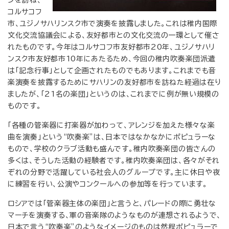
ンを訪ね、
コルサコフ
市、ユジノサハリンスク市で演奏を披露しました。これは稚内国際
文化交流協議会による、友好都市との文化交流の一環として催さ
れたものです。今年はコルサコフ市友好都市20年、ユジノサハリ
ンスク市友好都市10年にあたるため、今回の稚内吹奏楽団派遣
は「記念行事」として企画されたものでもあります。これまでも音
楽演奏を披露するためにサハリンの友好都市を訪ねた経過は在り
ましたが、「21名の楽団」というのは、これまでに例が無い規模の
ものです。
「各種の管楽器に打楽器が加わって、アレンジを加えた様々な楽
曲を演奏」という“吹奏楽”は、日本ではなかなかにポピュラーな
もので、学校のクラブ活動も盛んです。稚内吹奏楽団の皆さんの
多くは、そうした活動の経験者です。稚内吹奏楽団は、各々がそれ
ぞれの分野で活躍している社会人のグループです。主に休日や夜
に練習を行い、公演やコンクールへの参加等を行っています。
ロシアでは「管楽器主体の楽団」と言うと、パレードの際に勇壮な
マーチを演奏する、軍の音楽隊のようなものが連想されるようで、
日本で言う“吹奏楽”のようなイメージのものは然程ポピュラーで