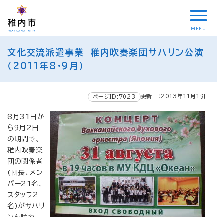
こ
メ
サ
本
こ
メ
本
こ
イ
イ
文
こ
イ
文
か
ン
ト
こ
か
ン
へ
MENU
ら
メ
内
こ
ら
メ
移
こ
サ
ニ
共
ま
フ
ニ
動
文化交流派遣事業 稚内吹奏楽団サハリン公演
こ
イ
ュ
通
で
ッ
ュ
し
か
（2011年8・9月）
ト
ー
メ
タ
ー
ま
ら
内
こ
ニ
ー
へ
す
本
共
こ
ュ
メ
移
文
更新日：2013年11月19日
ページID:7023
通
ま
ー
ニ
動
で
メ
で
こ
ュ
し
す
8月31日か
ニ
こ
ー
ま
。
ら9月2日
ュ
ま
す
の期間で、
ー
で
稚内吹奏楽
団の関係者
(団長、メン
バー21名、
スタッフ2
名)がサハリ