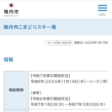
こ
メ
サ
本
こ
メ
本
こ
イ
イ
文
こ
イ
文
か
ン
ト
こ
か
ン
へ
MENU
ら
メ
内
こ
ら
メ
移
こ
サ
ニ
共
ま
フ
ニ
動
稚内市こまどりスキー場
こ
イ
ュ
通
で
ッ
ュ
し
か
ト
ー
メ
タ
ー
ま
ら
内
こ
ニ
ー
へ
す
更新日：2026年1月16日
本
ページID:10215
共
こ
ュ
メ
移
文
通
ま
ー
ニ
動
で
メ
で
こ
ュ
し
情報
す
ニ
こ
ー
ま
。
ュ
ま
す
ー
で
【令和7年度の開設状況】
令和8年（2026年）1月14日（水）～シーズン終了
開設期間
（参考）
【令和６年度の開設状況】
令和７年1月２日（木）～令和７年3月20日（木）