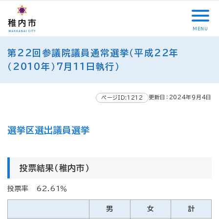
こ
メ
サ
本
こ
メ
本
こ
イ
イ
文
こ
イ
文
か
ン
ト
こ
か
ン
へ
MENU
ら
メ
内
こ
ら
メ
移
こ
サ
ニ
共
ま
フ
ニ
動
第22回参議院議員通常選挙（平成22年
こ
イ
ュ
通
で
ッ
ュ
し
か
（2010年）7月11日執行）
ト
ー
メ
タ
ー
ま
ら
内
こ
ニ
ー
へ
す
本
共
こ
ュ
メ
移
文
更新日：2024年9月4日
ページID:1212
通
ま
ー
ニ
動
で
メ
で
こ
ュ
し
す
ニ
こ
ー
ま
。
選挙区選出議員選挙
ュ
ま
す
ー
で
投票結果（稚内市）
投票率 62.61％
男
女
計