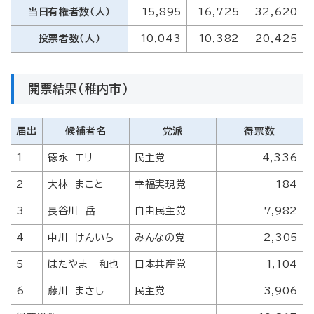
当日有権者数（人）
15,895
16,725
32,620
投票者数（人）
10,043
10,382
20,425
開票結果（稚内市）
届出
候補者名
党派
得票数
1
徳永 エリ
民主党
4,336
2
大林 まこと
幸福実現党
184
3
長谷川 岳
自由民主党
7,982
4
中川 けんいち
みんなの党
2,305
5
はたやま 和也
日本共産党
1,104
6
藤川 まさし
民主党
3,906